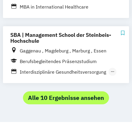
Physiotherapiewissenschaft
Pflegepädagogik
Physician Assistance
MBA in International Healthcare
Pädagogik im Rettungsdienst
Management (IHM)
Versorgungsforschung und Management im
Gesundheitswesen
SBA | Management School der Steinbeis-
Hochschule
Gaggenau
Magdeburg
Marburg
Essen
Berufsbegleitendes Präsenzstudium
Interdisziplinäre Gesundheitsversorgung
Soziale Arbeit - Sozialpädagogik
Alle 10 Ergebnisse ansehen