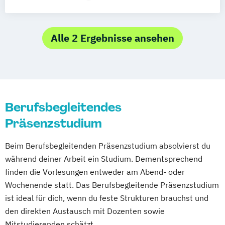
Management Sicherheit und Gesundheit
bei der Arbeit
Notfallsanitäter/in
Alle 2 Ergebnisse ansehen
Osteopathie
Parodontologie und Implantattherapie
Physiotherapie
Preventive Medicine
Berufsbegleitendes
Präsenzstudium
Beim Berufsbegleitenden Präsenzstudium absolvierst du
während deiner Arbeit ein Studium. Dementsprechend
finden die Vorlesungen entweder am Abend- oder
Wochenende statt. Das Berufsbegleitende Präsenzstudium
ist ideal für dich, wenn du feste Strukturen brauchst und
den direkten Austausch mit Dozenten sowie
Mitstudierenden schätzt.