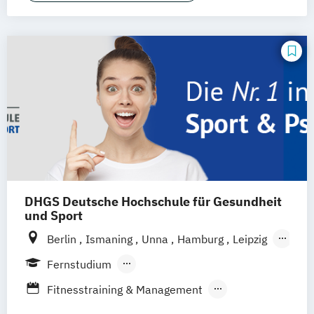
DHGS Deutsche Hochschule für Gesundheit
und Sport
Berlin
Ismaning
Unna
Hamburg
Leipzig
Köln
Frankfurt
Mannheim
Stuttgart
Fernstudium
Wien
Innsbruck
Hannover
Berufsbegleitendes Präsenzstudium
Fitnesstraining & Management
Duales Studium
Vollzeit
Life Coaching
Medizinpädagogik