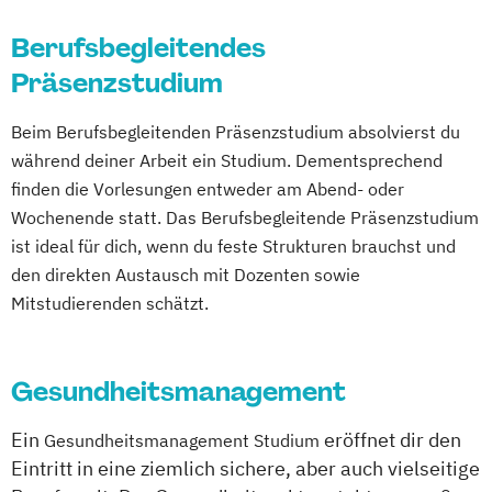
Evidenzbasierung pflegerischen Handelns
Berufsbegleitendes
Gesundheit und Diversity
Präsenzstudium
Gesundheit und Diversity in der Arbeit
Gesundheit und Sozialraum
Beim Berufsbegleitenden Präsenzstudium absolvierst du
Gesundheitsdaten und Digitalisierung
während deiner Arbeit ein Studium. Dementsprechend
Hebammenkunde
Logopädie
Pflege
finden die Vorlesungen entweder am Abend- oder
Physiotherapie
Wochenende statt. Das Berufsbegleitende Präsenzstudium
Physiotherapiewissenschaft
ist ideal für dich, wenn du feste Strukturen brauchst und
den direkten Austausch mit Dozenten sowie
Mitstudierenden schätzt.
Gesundheitsmanagement
Ein
eröffnet dir den
Gesundheitsmanagement Studium
Eintritt in eine ziemlich sichere, aber auch vielseitige