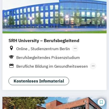
SRH University – Berufsbegleitend
Online
Studienzentrum Berlin
Studienzentrum Bozen
Berufsbegleitendes Präsenzstudium
Studienzentrum Dresden
Berufliche Bildung im Gesundheitswesen
Studienzentrum Düsseldorf
Gesundheitsmanagement und
Studienzentrum Ellwangen
Sozialmanagement
Kostenloses Infomaterial
Studienzentrum Frankfurt
Medical Leadership
Studienzentrum Freiburg
Strategisches Management und
Studienzentrum Fürth
Medizinrecht (EMBA)
Studienzentrum Haarlem
Medizin- und Gesundheitspädagogik