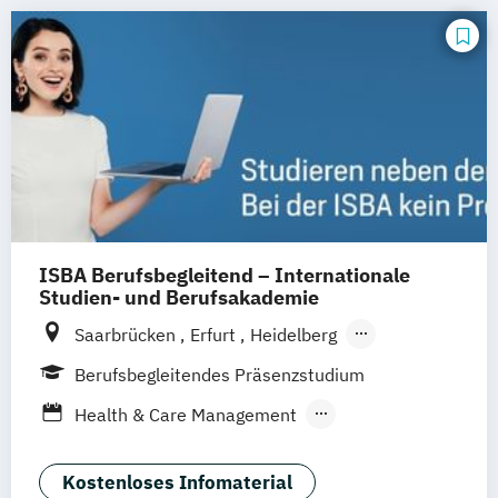
ISBA Berufsbegleitend – Internationale
Studien- und Berufsakademie
Saarbrücken
Erfurt
Heidelberg
München
Münster
Berlin
Hamburg
Berufsbegleitendes Präsenzstudium
Köln
Leipzig
Nürnberg
Health & Care Management
Physician Assistant
Kostenloses Infomaterial