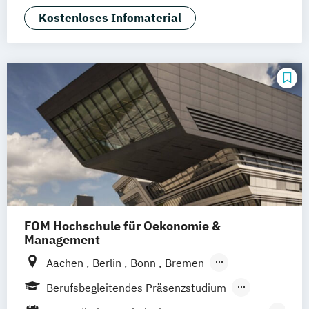
Physician Assistant
Physiotherapie
Kostenloses Infomaterial
Positive Psychologie & Coaching
Psychologie
Sport und angewandte
Trainingswissenschaft (versch.
Schwerpunkte)
FOM Hochschule für Oekonomie &
Management
Aachen
Berlin
Bonn
Bremen
Dortmund
Duisburg
Düsseldorf
Essen
Berufsbegleitendes Präsenzstudium
Frankfurt am Main
Hamburg
Hannover
Fernstudium