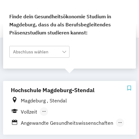
Finde dein Gesundheitsökonomie Studium in
Magdeburg, dass du als Berufsbegleitendes
Präsenzstudium studieren kannst:
Abschluss wählen
Hochschule Magdeburg-Stendal
Magdeburg
Stendal
Vollzeit
Berufsbegleitendes Präsenzstudium
Angewandte Gesundheitswissenschaften
Fernstudium
Care Business Management -