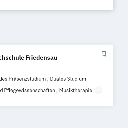
chschule Friedensau
ndes Präsenzstudium
Duales Studium
nd Pflegewissenschaften
Musiktherapie
sundheitsmanagement