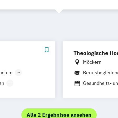
Theologische Ho
Möckern
tudium
Berufsbegleite
en
Gesundheits- u
rtschaft in
Sozial- und Ge
und
ntwicklung
Alle 2 Ergebnisse ansehen