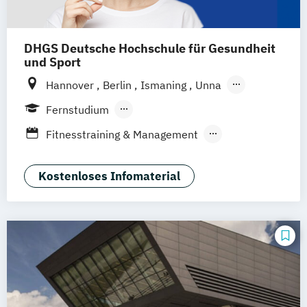
DHGS Deutsche Hochschule für Gesundheit
und Sport
Hannover
Berlin
Ismaning
Unna
Hamburg
Leipzig
Köln
Frankfurt
Fernstudium
Mannheim
Stuttgart
Wien
Innsbruck
Berufsbegleitendes Präsenzstudium
Fitnesstraining & Management
Duales Studium
Vollzeit
Life Coaching
Medizinpädagogik
Physician Assistant
Physiotherapie
Kostenloses Infomaterial
Positive Psychologie & Coaching
Psychologie
Sport und angewandte
Trainingswissenschaft (versch.
Schwerpunkte)