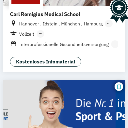
Carl Remigius Medical School
Hannover
Idstein
München
Hamburg
Frankfurt am Main
Leipzig
Düsseldorf
Vollzeit
Köln
Braunschweig
Heidelberg
Berufsbegleitendes Präsenzstudium
Interprofessionelle Gesundheitsversorgung
in der Pädiatrie
Krisen- und Notfallmanagement
Kostenloses Infomaterial
Medizin- und Pflegepädagogik
Naturheilkunde & komplementäre Medizin
Physician Assistance
Physician Assistance für
Gesundheitsberufe