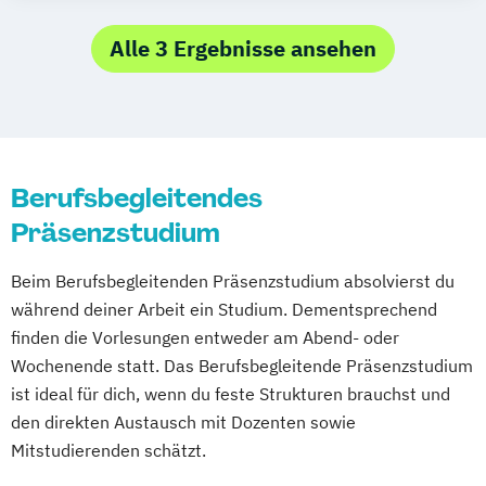
Psychologie
Berufspädagogik – Gesundheit & Pflege
Pädagogik der Gesundheitsberufe
Global Public Health
Alle 3 Ergebnisse ansehen
Pädagogik und Didaktik für
International Tourism Management /
Gesundheitsberufe
Health and Medical Tourism
Rettungswissenschaften
Soziale Arbeit
Kulturbegleiter/in in Gesundheitsberufen
Management im Gesundheits-
Berufsbegleitendes
Sozial- und Rettungswesen
Präsenzstudium
Management von Inklusion und Teilhabe
Pflege
Pflegepädagogik
Beim Berufsbegleitenden Präsenzstudium absolvierst du
Physician Assistant
während deiner Arbeit ein Studium. Dementsprechend
Physician Assistant/Medizinische
finden die Vorlesungen entweder am Abend- oder
Versorgung
Wochenende statt. Das Berufsbegleitende Präsenzstudium
Physiotherapie dual mit Schwerpunkt
ist ideal für dich, wenn du feste Strukturen brauchst und
Bewegungswissenschaft
den direkten Austausch mit Dozenten sowie
Praxisanleitung im Hebammenwesen
Mitstudierenden schätzt.
Psychische Gesundheit