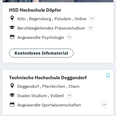
HSD Hochschule Döpfer
Köln
Regensburg
Potsdam
Online
Hamburg
Berufsbegleitendes Präsenzstudium
Vollzeit
Duales Studium
Fernstudium
Angewandte Psychologie
Fernlehrgang
Angewandte Therapiewissenschaften
Berufsbegleitender Präsenzlehrgang
Bildung und Erziehung in der Kindheit
Kostenloses Infomaterial
Ernährungspsychologie
Evidenz- und wissenschaftsbasierte
Versorgung im Rettungsdienst
Technische Hochschule Deggendorf
Gesundheitspädagogik
Deggendorf
Pfarrkirchen
Cham
Kommunikation und Beratung
Medizinpädagogik
Pflege
Duales Studium
Vollzeit
Physician Assistance
Berufsbegleitendes Präsenzstudium
Angewandte Sportwissenschaften
Praxisanleitung in Therapieberufen
Berufsbegleitender Präsenzlehrgang
(Schwerpunkt Training und Gesundheit)