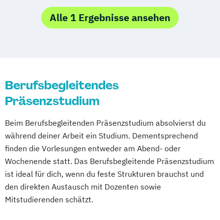
Nursing/ Advanced Nursing
Pflege – Schwerpunkt: Praxisentwicklung
Alle 1 Ergebnisse ansehen
Soziale Arbeit (Bachelor)
Soziale Arbeit (Bachelor)
berufsbegleitend
Soziale Arbeit (Master)
Berufsbegleitendes
Präsenzstudium
Beim Berufsbegleitenden Präsenzstudium absolvierst du
während deiner Arbeit ein Studium. Dementsprechend
finden die Vorlesungen entweder am Abend- oder
Wochenende statt. Das Berufsbegleitende Präsenzstudium
ist ideal für dich, wenn du feste Strukturen brauchst und
den direkten Austausch mit Dozenten sowie
Mitstudierenden schätzt.