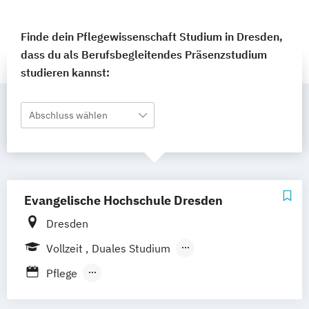
Finde dein Pflegewissenschaft Studium in Dresden,
dass du als Berufsbegleitendes Präsenzstudium
studieren kannst:
Abschluss wählen
Evangelische Hochschule Dresden
Dresden
Vollzeit
Duales Studium
Berufsbegleitendes Präsenzstudium
Pflege
Pflege – Schwerpunkt: Community Health