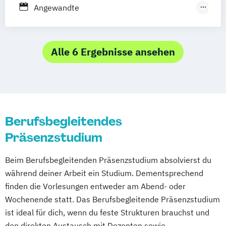
Vollzeit
Duales Studium
Angewandte
Hebammenwissenschaft/Midwifery
Angewandte Pflegewissenschaft
Gesundheitsbezogene Soziale Arbeit
Alle 6 Ergebnisse ansehen
Hebammenkunde
Heilpädagogik
Klinisch-therapeutische Soziale Arbeit
Lehrer/-innen Pflege und Gesundheit
Pflege
Pflegemanagement
Berufsbegleitendes
Pflegewissenschaft
Präsenzstudium
Suchthilfe/Suchttherapie
Beim Berufsbegleitenden Präsenzstudium absolvierst du
während deiner Arbeit ein Studium. Dementsprechend
finden die Vorlesungen entweder am Abend- oder
Wochenende statt. Das Berufsbegleitende Präsenzstudium
ist ideal für dich, wenn du feste Strukturen brauchst und
den direkten Austausch mit Dozenten sowie