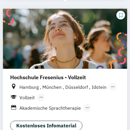
Hochschule Fresenius - Vollzeit
Hamburg
München
Düsseldorf
Idstein
Berlin
Frankfurt am Main
Köln
Vollzeit
Heidelberg
Wiesbaden
Wolfenbüttel
Berufsbegleitendes Präsenzstudium
Akademische Sprachtherapie
Braunschweig
Erfurt
Biomedical Sciences (EN)
Biomedicine (EN)
Chiropraktik
Kostenloses Infomaterial