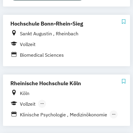
Ernährung & Fitness in der Prävention
Grundlagen der Chiropraktik
International Health Economics &
Hochschule Bonn-Rhein-Sieg
Pharmacoeconomics (EN)
Sankt Augustin
Rheinbach
Lebensmittelsicherheit
Osteopathie
Physiotherapie
Soziale Arbeit
Vollzeit
Sportmanagement
Biomedical Sciences
Rheinische Hochschule Köln
Köln
Vollzeit
Berufsbegleitendes Präsenzstudium
Klinische Psychologie
Medizinökonomie
Duales Studium
Medizinökonomie & Digitales Management