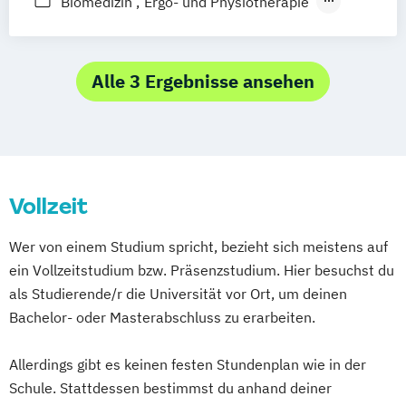
Biomedizin
Ergo- und Physiotherapie
Fernstudium
Hebammenwissenschaft
Medizin
Public Health
Zahnmedizin
Alle 3 Ergebnisse ansehen
Vollzeit
Wer von einem Studium spricht, bezieht sich meistens auf
ein Vollzeitstudium bzw. Präsenzstudium. Hier besuchst du
als Studierende/r die Universität vor Ort, um deinen
Bachelor- oder Masterabschluss zu erarbeiten.
Allerdings gibt es keinen festen Stundenplan wie in der
Schule. Stattdessen bestimmst du anhand deiner