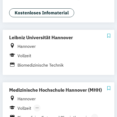
Braunschweig
Erfurt
Biomedical Sciences (EN)
Biomedicine (EN)
Chiropraktik
Kostenloses Infomaterial
Ernährung & Fitness in der Prävention
Grundlagen der Chiropraktik
International Health Economics &
Leibniz Universität Hannover
Pharmacoeconomics (EN)
Hannover
Lebensmittelsicherheit
Osteopathie
Physiotherapie
Soziale Arbeit
Vollzeit
Sportmanagement
Biomedizinische Technik
Medizinische Hochschule Hannover (MHH)
Hannover
Vollzeit
Berufsbegleitendes Präsenzstudium