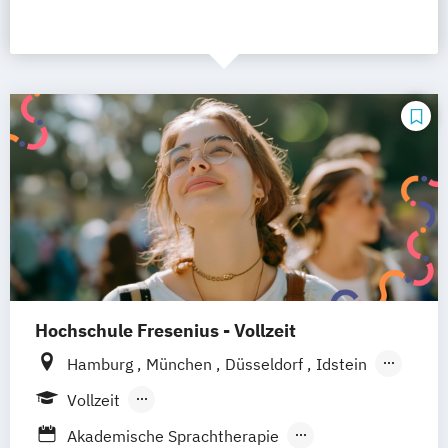
Hochschule Fresenius - Vollzeit
Hamburg
München
Düsseldorf
Idstein
Berlin
Frankfurt am Main
Köln
Vollzeit
Heidelberg
Wiesbaden
Wolfenbüttel
Berufsbegleitendes Präsenzstudium
Akademische Sprachtherapie