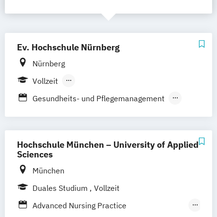
Ev. Hochschule Nürnberg
Nürnberg
Vollzeit
Berufsbegleitendes Präsenzstudium
Gesundheits- und Pflegemanagement
Duales Studium
Gesundheits- und Pflegepädagogik
Health: Angewandte Pflegewissenschaften
Hochschule München – University of Applied
Heilpädagogik
Pflege
Sciences
München
Duales Studium
Vollzeit
Advanced Nursing Practice