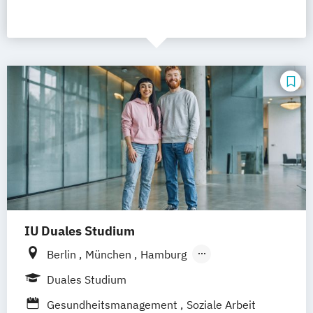
IU Duales Studium
Berlin
München
Hamburg
Frankfurt am Main
Düsseldorf
Bremen
Duales Studium
Erfurt
Nürnberg
Hannover
Dortmund
Gesundheitsmanagement
Soziale Arbeit