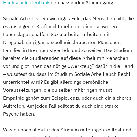
Hochschuldatenbank
den passenden Studiengang.
Psychologie mit Schwerpunkt Klinische
Psychologie und Psychologisches
Soziale Arbeit ist ein wichtiges Feld, das Menschen hilft, die
Empowerment
es aus eigener Kraft nicht mehr aus einer schweren
Psychosoziale Beratung in Sozialer Arbeit
Lebenslage schaffen. Sozialarbeiter arbeiten mit
Soziale Arbeit
Drogenabhängigen, sexuell missbrauchten Menschen,
Familien in Brennpunktvierteln und so weiter. Das Studium
Soziale Arbeit Duales Studium
bereitet die Studierenden auf diese Arbeit mit Menschen
Soziale Arbeit Präsenzstudium
vor und gibt ihnen das nötige „Werkzeug“ dafür in die Hand
Sozialmanagement
– wusstest du, dass im Studium Soziale Arbeit auch Recht
unterrichtet wird? Es gibt allerdings persönliche
Voraussetzungen, die du selber mitbringen musst.
Empathie gehört zum Beispiel dazu oder auch ein sicheres
Auftreten. Auf jeden Fall solltest du auch eine starke
Psyche haben.
Was du noch alles für das Studium mitbringen solltest und