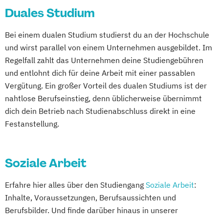
Duales Studium
Kindheitspädagogik Duales Studium
Kindheitspädagogik Präsenzstudium
Bei einem dualen Studium studierst du an der Hochschule
Komplementäre Heilverfahren in der
und wirst parallel von einem Unternehmen ausgebildet. Im
Schmerztherapie
Regelfall zahlt das Unternehmen deine Studiengebühren
Krisenmanagement im Be­völ­kerungsschutz
und entlohnt dich für deine Arbeit mit einer passablen
i.V.
Vergütung. Ein großer Vorteil des dualen Studiums ist der
Logopädie
nahtlose Berufseinstieg, denn üblicherweise übernimmt
Medical Fitness & Athletic Management
dich dein Betrieb nach Studienabschluss direkt in eine
Medizinalfachberufe
Festanstellung.
Naturheilkunde und komplementäre
Heilverfahren
Soziale Arbeit
Osteopathie i.V.
Pharmamanagement und
Erfahre hier alles über den Studiengang
Soziale Arbeit
:
Pharmaproduktion
Inhalte, Voraussetzungen, Berufsaussichten und
Physician Assistant
Physiotherapie
Berufsbilder. Und finde darüber hinaus in unserer
Psychologie