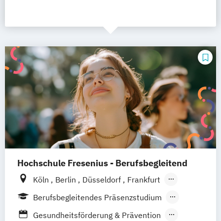
Hochschule Fresenius - Berufsbegleitend
Köln
Berlin
Düsseldorf
Frankfurt
Hamburg
Idstein
München
Wiesbaden
Berufsbegleitendes Präsenzstudium
Online-Campus
Osnabrück
Oldenburg
Duales Studium
Gesundheitsförderung & Prävention