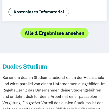
Berufsbegleitendes Präsenzstudium
Digital Transformation Management
(Schwerpunkt Gesundheitsmanagement)
Kostenloses Infomaterial
Dualer MBA Health Care Management
Fitness and Health Management
Fitnesswissenschaft und Fitnessökonomie
Alle 1 Ergebnisse ansehen
Fitnessökonom (FH)
Gesundheitsökonom (FH)
MBA Health Care Management
Duales Studium
Management im Gesundheitswesen
Master’s Program in Exercise Science &
Bei einem dualen Studium studierst du an der Hochschule
Sports Nutrion (EN)
und wirst parallel von einem Unternehmen ausgebildet. Im
Projektmanagement im
Regelfall zahlt das Unternehmen deine Studiengebühren
Gessundheitswesen
und entlohnt dich für deine Arbeit mit einer passablen
Prävention & Gesundheitsförderung
Vergütung. Ein großer Vorteil des dualen Studiums ist der
Prävention