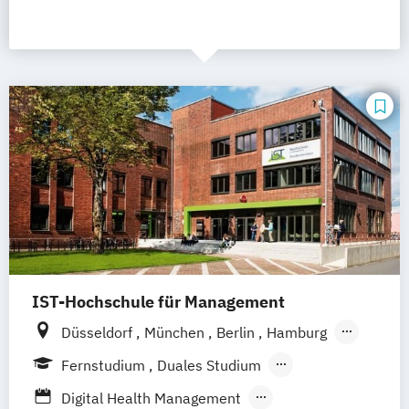
IST-Hochschule für Management
Düsseldorf
München
Berlin
Hamburg
Weil am Rhein
Frankfurt am Main
Essen
Fernstudium
Duales Studium
Stuttgart
Jena
Innsbruck
Linz
Fernlehrgang
Vollzeit
Digital Health Management