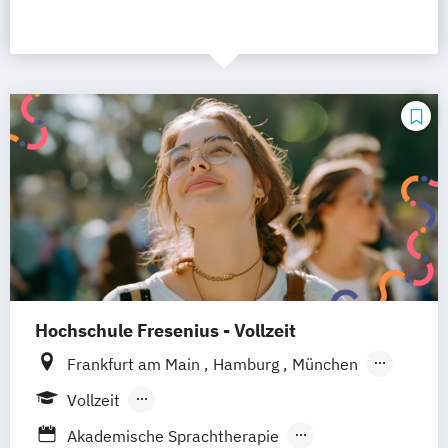
Hochschule Fresenius - Vollzeit
Frankfurt am Main
Hamburg
München
Düsseldorf
Idstein
Berlin
Köln
Vollzeit
Heidelberg
Wiesbaden
Wolfenbüttel
Berufsbegleitendes Präsenzstudium
Akademische Sprachtherapie