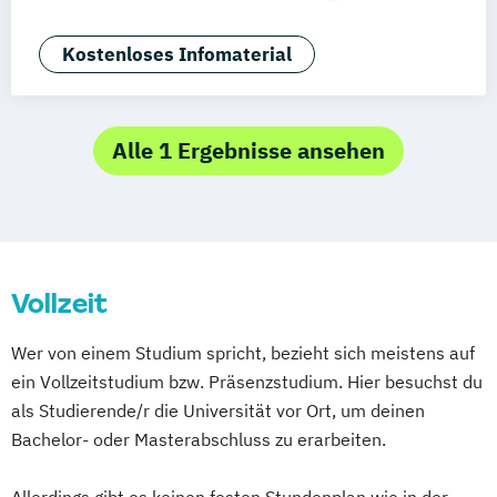
Braunschweig
Erfurt
Biomedical Sciences (EN)
Biomedicine (EN)
Chiropraktik
Kostenloses Infomaterial
Ernährung & Fitness in der Prävention
Grundlagen der Chiropraktik
International Health Economics &
Alle 1 Ergebnisse ansehen
Pharmacoeconomics (EN)
Lebensmittelsicherheit
Osteopathie
Physiotherapie
Soziale Arbeit
Sportmanagement
Vollzeit
Wer von einem Studium spricht, bezieht sich meistens auf
ein Vollzeitstudium bzw. Präsenzstudium. Hier besuchst du
als Studierende/r die Universität vor Ort, um deinen
Bachelor- oder Masterabschluss zu erarbeiten.