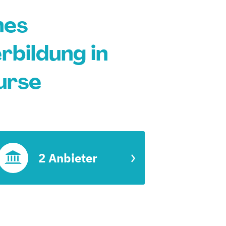
hes
bildung in
urse
2 Anbieter