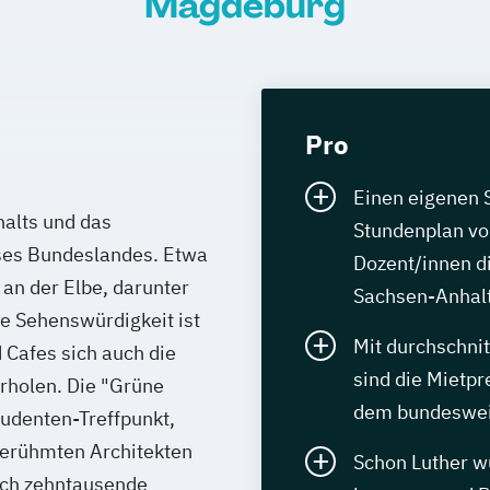
Magdeburg
Pro
Einen eigenen S
alts und das
Stundenplan vol
eses Bundeslandes. Etwa
Dozent/innen d
n der Elbe, darunter
Sachsen-Anhalt
e Sehenswürdigkeit ist
Mit durchschni
 Cafes sich auch die
sind die Mietpr
rholen. Die "Grüne
dem bundesweit
Studenten-Treffpunkt,
berühmten Architekten
Schon Luther w
ich zehntausende