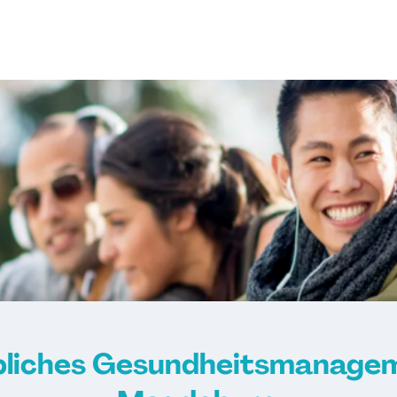
Gesundheitsma
Gesundheitsco
Heilpraktiker - 
Überprüfung
Ketogene Ernäh
Krankheitsbilde
Spiroergometrie
Sportmentaltrai
Stress- und Bu
Wellness- und 
bliches Gesundheitsmanagem