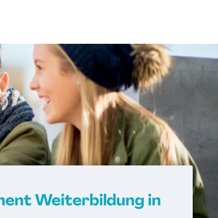
nagement
ach
Vorbereitung auf die amtsärztliche
rung
Kindersport Trainer
r im Gesundheitssport
Life Coach
 im Gesundheitssport
ner
Sporttherapeut
rnout-Coach
Spa-Management
ent Weiterbildung in