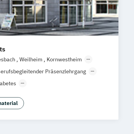
ts
esbach
Weilheim
Kornwestheim
tgart
Leonberg
Erlenbach
Hamburg
erufsbegleitender Präsenzlehrgang
men
Wildau
Leichlingen
Frechen
iabetes
erhaching
München
Hannover
Gesundheitsmanager
n
Köln
Leipzig
Emmendingen
sundheitsmanager (inkl.Fachkraft für
acknang
Aachen
Ausgburg
aterial
Gesundheitsmanagement)
hum
Dresden
Bonn
Dortmund
Gesundheitsmanagement
sburg
Essen
Frankfurt am Main
Testverfahren im Gesundheitssport
ngladbach
Karlsruhe
Mannheim
ebensmittelberater/in