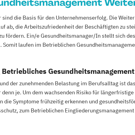
sundheitsmanagement Weite
C-Lizenz und Er
Ernährungsbera
 sind die Basis für den Unternehmenserfolg. Die Weiter
Ernährungsberat
 ab, die Arbeitszufriedenheit der Beschäftigten zu ste
Ernährungsberat
zu fördern. Ein/e Gesundheitsmanager/In stellt sich de
Ernährungsberat
d. Somit laufen im Betrieblichen Gesundheitsmanageme
Fachberater für
Fachkraft für B
Fachtrainer/in f
g Betriebliches Gesundheitsmanagement
Fachwirt/in für
nd der zunehmenden Belastung im Berufsalltag ist das
(IHK)
enn je. Um dem wachsenden Risiko für längerfristige
Fachwirt/in im 
Food Coach
Ga
die Symptome frühzeitig erkennen und gesundheitsfö
Geprüfter Ernäh
schutz, zum Betrieblichen Eingliederungsmanagement s
Geprüfter Fachwi
Gesundheitsför
Geprüfter Fachw