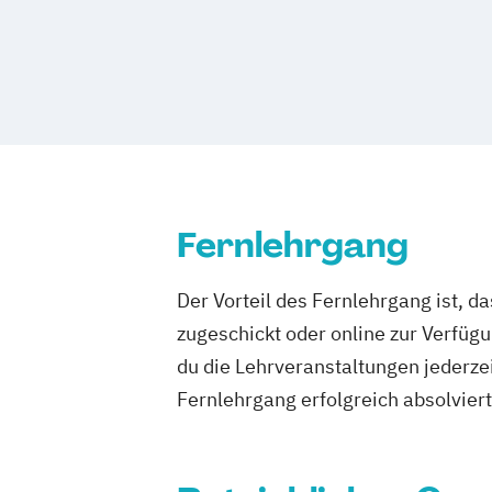
Gesundheits- und Pflegepädagogik
Gesundheitsmanagement
Gesundheit
Gesundheitspädagogik
Gesundheitsö
Heilpädagogik
Heilpädagogik/Inklusi
International Healthcare Management
Kindheitspädagogik
Leitungshandeln 
Logopädie
Medizintechnik
Pflege
Fernlehrgang
Pflegemanagement
Pflegepädagogik
Psychologie
Public Health
Pädagogi
Der Vorteil des Fernlehrgang ist, d
Bildungsberatung und Leitung
Soziale
zugeschickt oder online zur Verfügu
Sozialmanagement
du die Lehrveranstaltungen jederze
Fernlehrgang erfolgreich absolviert h