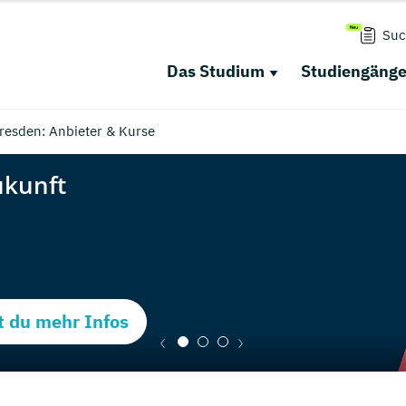
Suc
Das Studium
Studiengäng
resden: Anbieter & Kurse
t du mehr Infos