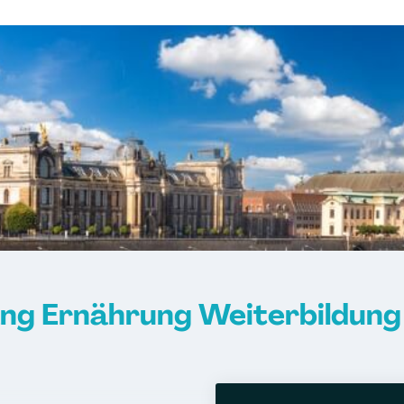
tsärztliche
ner
Life Coach
ng Ernährung Weiterbildung