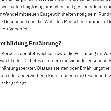
rnährung
Essverhalten langfristig umstellen und gesünder leben 
ler Wandel mit neuen Essgewohnheiten nötig sein. Rund 
ungsfachwirt/in
m die Gesundheit und das Wohl des Menschen kümmern. De
ttel
s Aufgabenfeld.
itsmanagement
terbildung Ernährung?
heitsförderung
s Körpers, der Stoffwechsel sowie die Verdauung im Vo
lwesen (IHK)
wicht oder Diabetes erfordern individuelle, gesundheit
sberater
rnährungsberater, Diätassistenten oder Ernährungsthera
niken oder anderweitigen Einrichtungen im Gesundheits
sehr gefragt.