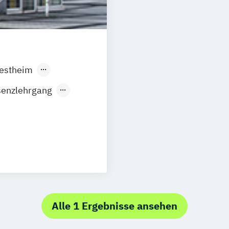
estheim
nbach
Hamburg
senzlehrgang
en
Frechen
Hannover
ndingen
.Fachkraft für
sgburg
t)
Düsseldorf
t
Hamm
dheitssport
eim
Münster
lsenkirchen
Alle 1 Ergebnisse ansehen
LOGI
burg
Oberhausen