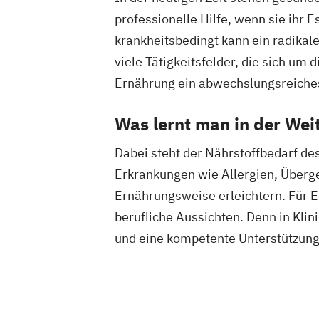
Ernährungsberater für vegetarische E
professionelle Hilfe, wenn sie ihr 
Ernährungsberater/in A-Lizenz
krankheitsbedingt kann ein radika
Ernährungsberater/in B-Lizenz
Ernähr
viele Tätigkeitsfelder, die sich u
Fachberater für Nahrungsergänzungsmi
Ernährung ein abwechslungsreiche
Fachkraft für Betriebliches Gesundhe
Fachtrainer/in für Sportrehabilitation
Was lernt man in der Wei
Fachwirt/in für Prävention und Gesund
Dabei steht der Nährstoffbedarf de
(IHK)
Fachwirt/in im Gesundheits- und Sozia
Erkrankungen wie Allergien, Überge
Food Coach
Ganzheitlicher Ernährung
Ernährungsweise erleichtern. Für E
Geprüfter Ernährungsfachwirt
berufliche Aussichten. Denn in Kli
Geprüfter Fachwirt für Prävention und
und eine kompetente Unterstützung 
Gesundheitsförderung (IHK)
Geprüfter Fachwirt im Betrieblichen
Gesundheitsmanagement
Gesundheitscoach