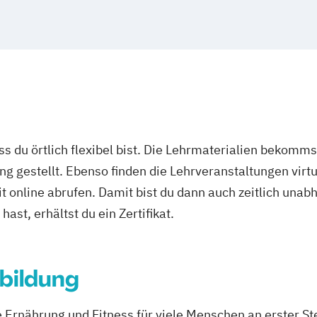
Kinder
n
Saarbrücken
hrung C-Lizenz
gshafen
olingen
t
Paderborn
zenz)
ürth
Wolfsburg
kinder
ass du örtlich flexibel bist. Die Lehrmaterialien bekomm
ng gestellt. Ebenso finden die Lehrveranstaltungen virtu
it online abrufen. Damit bist du dann auch zeitlich un
ast, erhältst du ein Zertifikat.
rnährung C-
 (inkl. Ernährung
bildung
rtler)
ng
e Ernährung und Fitness für viele Menschen an erster 