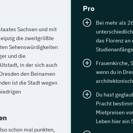
Pro
Bei mehr als 2
staates Sachsen und mit
unterschiedlich
eipzig die zweitgrößte
das Florenz an 
sten Sehenswürdigkeiten
Studienanfänge
ger und die
Frauenkirche, 
tstadt, in der sich auch
wenn du in Dres
t Dresden den Beinamen
architektonis
nden ist die Stadt wegen
niedrigen
Du hast geglaub
Pracht bestimmt
Mietpreisen vo
en
Leben hier ein
also schon mal punkten,