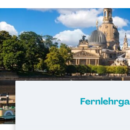
Heilpraktiker - Vorbereitung auf die am
Überprüfung
Ketogene Ernährung
Kindersport Trai
Krankheitsbilder im Gesundheitssport
Spiroergometrie im Gesundheitssport
Sportmentaltrainer
Sporttherapeut
Stress- und Burnout-Coach
Wellness- und Spa-Management
Fernlehrga