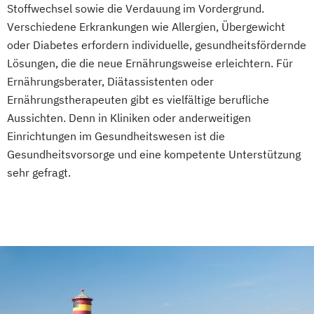
Stoffwechsel sowie die Verdauung im Vordergrund.
Heilpraktiker - Vorbereitung auf die
Sportmedizin
Tierernährungsberater/in
Verschiedene Erkrankungen wie Allergien, Übergewicht
amtsärztliche Überprüfung
Traumafachberater/-in
oder Diabetes erfordern individuelle, gesundheitsfördernde
Ketogene Ernährung
Kindersport Trainer
Lösungen, die die neue Ernährungsweise erleichtern. Für
Krankheitsbilder im Gesundheitssport
Ernährungsberater, Diätassistenten oder
Life Coach
Ernährungstherapeuten gibt es vielfältige berufliche
Spiroergometrie im Gesundheitssport
Aussichten. Denn in Kliniken oder anderweitigen
Sportmentaltrainer
Sporttherapeut
Einrichtungen im Gesundheitswesen ist die
Stress- und Burnout-Coach
Gesundheitsvorsorge und eine kompetente Unterstützung
Wellness- und Spa-Management
sehr gefragt.