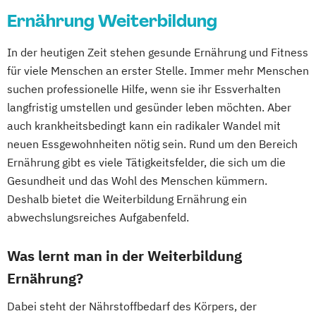
Ernährung Weiterbildung
Gesundheitsberater/-in Fachrichtung
Fachkraft für Betriebliches
"Burnout-Prävention"
Gesundheitsmanagement
In der heutigen Zeit stehen gesunde Ernährung und Fitness
Gesundheitspädagoge/-in -
Fachtrainer/in für Sportrehabilitation
für viele Menschen an erster Stelle. Immer mehr Menschen
Gesundheitsberater/-in Fachrichtung
Fachwirt/in für Prävention und
suchen professionelle Hilfe, wenn sie ihr Essverhalten
"Ernährung in besonderen Lebensphasen"
langfristig umstellen und gesünder leben möchten. Aber
Gesundheitsförderung (IHK)
Gesundheitspädagoge/-in -
auch krankheitsbedingt kann ein radikaler Wandel mit
Fachwirt/in im Gesundheits- und
Gesundheitsberater/-in Fachrichtung
neuen Essgewohnheiten nötig sein. Rund um den Bereich
Sozialwesen (IHK)
"Heilpflanzenkunde"
Ernährung gibt es viele Tätigkeitsfelder, die sich um die
Food Coach
Gesundheitspädagoge/-in -
Gesundheit und das Wohl des Menschen kümmern.
Ganzheitlicher Ernährungsberater
Gesundheitsberater/-in mit Fachrichtung
Deshalb bietet die Weiterbildung Ernährung ein
Geprüfter Ernährungsfachwirt
"Lebensmittelunverträglichkeiten"
abwechslungsreiches Aufgabenfeld.
Geprüfter Fachwirt für Prävention und
Gewichtsmanagement
Gesundheitsförderung (IHK)
Was lernt man in der Weiterbildung
Grundlagen der Ernährungsmedizin
Geprüfter Fachwirt im Betrieblichen
Grundlagen der Phytotherapie
Ernährung?
Gesundheitsmanagement
Heilpflanzenkunde
Heilpraktiker/-in
Gesundheitscoach
Dabei steht der Nährstoffbedarf des Körpers, der
Pflanzenkunde in der Ernährung