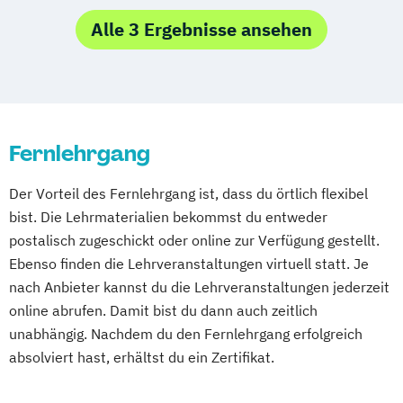
Bingen
Ernährungsberater für Kinder
Waldbaden-Coach & Kursleiter/in:
Betreuungskraft nach §§ 43b
53c SGB XI
Alle 3 Ergebnisse ansehen
Ernährungsberater für Schwangere
Waldbaden
Biochemie nach Dr. Schüßler / Schüßler-
Ernährungsberater für Senioren
Wellnessmasseur/in
Salze
Ernährungsberater für Sportler
Wirbelsäulentherapie nach Dorn / Breuß
Ernährungsberater/-in
Ernährungsberater für Sportler (inkl.
Yoga Trainer/in
Ernährungsberater/in Fachrichtung
Ernährung C-Lizenz)
Fernlehrgang
"Lebensmittelunverträglichkeiten und -
Ernährungsberater für Sportler A-Lizenz
allergien"
(inkl. Ernährung C-Lizenz und
Der Vorteil des Fernlehrgang ist, dass du örtlich flexibel
Ernährungsberater/in Fachrichtung
Ernährungsberater für Sportler)
bist. Die Lehrmaterialien bekommst du entweder
„Ernährung in besonderen Lebensphasen“
Ernährungsberater für vegane Ernährung
postalisch zugeschickt oder online zur Verfügung gestellt.
Ernährungsberater/in für Sportler/innen
Ernährungsberater für vegetarische
Ebenso finden die Lehrveranstaltungen virtuell statt. Je
Ernährungsberater/in mit der Fachrichtung
nach Anbieter kannst du die Lehrveranstaltungen jederzeit
Ernährung
Pflanzenkunde in der Ernährung
online abrufen. Damit bist du dann auch zeitlich
Ernährungsberater/in A-Lizenz
Fachkraft für Osteoporose-Prophylaxe
unabhängig. Nachdem du den Fernlehrgang erfolgreich
Ernährungsberater/in B-Lizenz
Gesundheitspädagoge/-in -
absolviert hast, erhältst du ein Zertifikat.
Ernährungsfachwirt/in
Gesundheitsberater/-in
Fachberater für Nahrungsergänzungsmittel
Gesundheitspädagoge/-in -