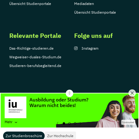
Übersicht Studienportale
Mediadaten
Übersicht Studienportale
Relevante Portale
Folge uns auf
Das-Richtige-studieren.de
Instagram
Wegweiser-duales-Studium.de
Studieren-berufsbegleitend.de
© Copyright 2026, TarGroup Media GmbH
Impressum
Datenschutzerklärung
Nutzungsbedingungen
Barrierefreihe
Mehr
Sponsored
Zur Studienbroschüre
Zur Hochschule