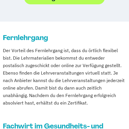
Diagnostik und Testverfahren im
Düsseldorf
Duisburg
Essen
Gesundheitssport
Frankfurt am Main
Hamm
Einkaufs- und Lebensmittelberater/in
Mönchengladbach
Karlsruhe
Mannheim
Ernährung C-Lizenz
Ernährung nach LOGI
Münster
Nürnberg
Wiesbaden
Fernlehrgang
Ernährung nach Paleo
Wuppertal
Gelsenkirchen
Braunschweig
Ernährungs- und Bewegungspädagoge
Chemnitz
Kiel
Magdeburg
Der Vorteil des Fernlehrgang ist, dass du örtlich flexibel
Kinder
Freiburg im Breisgau
Krefeld
Lübeck
bist. Die Lehrmaterialien bekommst du entweder
Ernährungsberater A-Lizenz (inkl.
Oberhausen
Erfurt
Mainz
Rostock
postalisch zugeschickt oder online zur Verfügung gestellt.
Ernährung C-Lizenz und Ernährungsberater
Kassel
Hagen
Saarbrücken
Ebenso finden die Lehrveranstaltungen virtuell statt. Je
B-Lizenz)
Mülheim an der Ruhr
Potsdam
nach Anbieter kannst du die Lehrveranstaltungen jederzeit
Ernährungsberater B-Lizenz
online abrufen. Damit bist du dann auch zeitlich
Ludwigshafen
Oldenburg
Leverkusen
Ernährungsberater B-Lizenz (inkl. C-Lizenz)
unabhängig. Nachdem du den Fernlehrgang erfolgreich
Osnabrück
Solingen
Heidelberg
Herne
absolviert hast, erhältst du ein Zertifikat.
Neuss
Darmstadt
Paderborn
Ernährungsberater für Babys und
Regensburg
Ingolstadt
Würzburg
Fürth
Kleinkinder
Wolfsburg
Fachwirt im Gesundheits- und
Ernährungsberater für E-Sportler