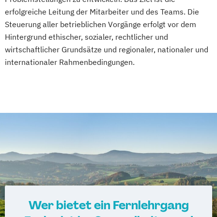
erfolgreiche Leitung der Mitarbeiter und des Teams. Die
Fachkraft für Betriebliches
Steuerung aller betrieblichen Vorgänge erfolgt vor dem
Gesundheitsmanagement
Hintergrund ethischer, sozialer, rechtlicher und
Fachtrainer/in für Sportrehabilitation
wirtschaftlicher Grundsätze und regionaler, nationaler und
Fachwirt/in für Prävention und
internationaler Rahmenbedingungen.
Gesundheitsförderung (IHK)
Fachwirt/in im Gesundheits- und
Sozialwesen (IHK)
Food Coach
Ganzheitlicher Ernährungsberater
Geprüfter Ernährungsfachwirt
Geprüfter Fachwirt für Prävention und
Gesundheitsförderung (IHK)
Geprüfter Fachwirt im Betrieblichen
Gesundheitsmanagement
Wer bietet ein Fernlehrgang
Gesundheitscoach