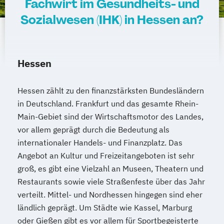
Fachwirt im Gesundheits- und
Heilpraktiker - Vorbereitung auf die
Sozialwesen (IHK) in Hessen an?
amtsärztliche Überprüfung
Ketogene Ernährung
Kindersport Trainer
Krankheitsbilder im Gesundheitssport
Hessen
Life Coach
Spiroergometrie im Gesundheitssport
Hessen zählt zu den finanzstärksten Bundesländern
Sportmentaltrainer
Sporttherapeut
in Deutschland. Frankfurt und das gesamte Rhein-
Stress- und Burnout-Coach
Main-Gebiet sind der Wirtschaftsmotor des Landes,
Wellness- und Spa-Management
vor allem geprägt durch die Bedeutung als
internationaler Handels- und Finanzplatz. Das
Angebot an Kultur und Freizeitangeboten ist sehr
groß, es gibt eine Vielzahl an Museen, Theatern und
Restaurants sowie viele Straßenfeste über das Jahr
verteilt. Mittel- und Nordhessen hingegen sind eher
ländlich geprägt. Um Städte wie Kassel, Marburg
oder Gießen gibt es vor allem für Sportbegeisterte