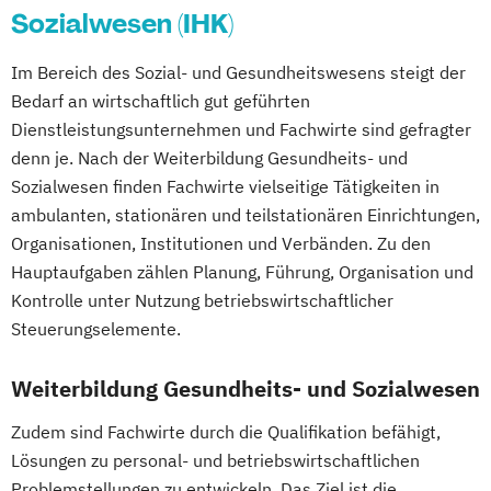
Ernährungsberater für Kinder
Sozialwesen (IHK)
Ernährungsberater für Schwangere
Im Bereich des Sozial- und Gesundheitswesens steigt der
Ernährungsberater für Senioren
Bedarf an wirtschaftlich gut geführten
Ernährungsberater für Sportler
Dienstleistungsunternehmen und Fachwirte sind gefragter
Ernährungsberater für Sportler (inkl.
denn je. Nach der Weiterbildung Gesundheits- und
Ernährung C-Lizenz)
Sozialwesen finden Fachwirte vielseitige Tätigkeiten in
Ernährungsberater für Sportler A-Lizenz
ambulanten, stationären und teilstationären Einrichtungen,
(inkl. Ernährung C-Lizenz und
Organisationen, Institutionen und Verbänden. Zu den
Ernährungsberater für Sportler)
Hauptaufgaben zählen Planung, Führung, Organisation und
Ernährungsberater für vegane Ernährung
Kontrolle unter Nutzung betriebswirtschaftlicher
Ernährungsberater für vegetarische
Steuerungselemente.
Ernährung
Ernährungsberater/in A-Lizenz
Weiterbildung Gesundheits- und Sozialwesen
Ernährungsberater/in B-Lizenz
Zudem sind Fachwirte durch die Qualifikation befähigt,
Ernährungsfachwirt/in
Lösungen zu personal- und betriebswirtschaftlichen
Fachberater für Nahrungsergänzungsmittel
Problemstellungen zu entwickeln. Das Ziel ist die