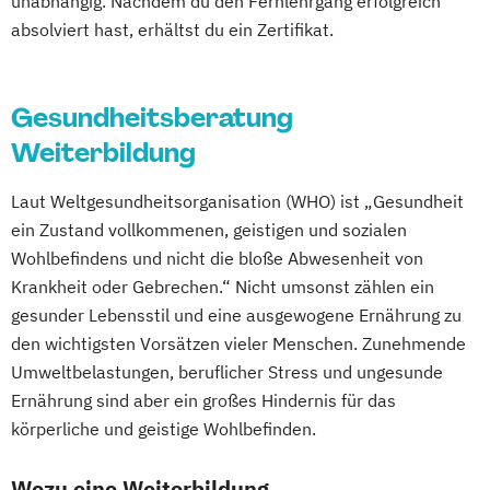
unabhängig. Nachdem du den Fernlehrgang erfolgreich
Heilpflanzenkunde
Heilpraktiker/-in
Gesundheitscoach
absolviert hast, erhältst du ein Zertifikat.
Pflanzenkunde in der Ernährung
Heilpraktiker - Vorbereitung auf die
Sportmedizin
Tierernährungsberater/in
amtsärztliche Überprüfung
Traumafachberater/-in
Gesundheitsberatung
Ketogene Ernährung
Kindersport Trainer
Weiterbildung
Krankheitsbilder im Gesundheitssport
Life Coach
Laut Weltgesundheitsorganisation (WHO) ist „Gesundheit
Spiroergometrie im Gesundheitssport
ein Zustand vollkommenen, geistigen und sozialen
Sportmentaltrainer
Sporttherapeut
Wohlbefindens und nicht die bloße Abwesenheit von
Stress- und Burnout-Coach
Krankheit oder Gebrechen.“ Nicht umsonst zählen ein
Wellness- und Spa-Management
gesunder Lebensstil und eine ausgewogene Ernährung zu
den wichtigsten Vorsätzen vieler Menschen. Zunehmende
Umweltbelastungen, beruflicher Stress und ungesunde
Ernährung sind aber ein großes Hindernis für das
körperliche und geistige Wohlbefinden.
Wozu eine Weiterbildung