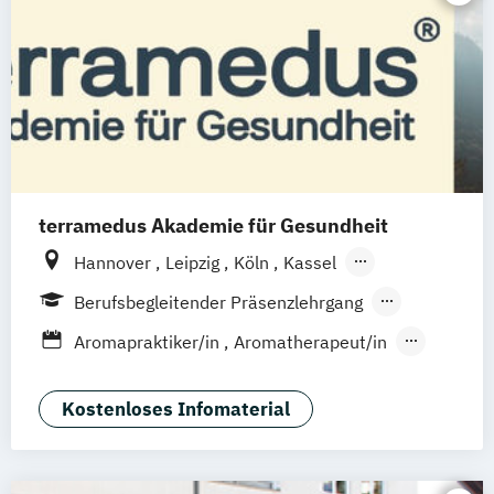
terramedus Akademie für Gesundheit
Hannover
Leipzig
Köln
Kassel
Frankfurt am Main
Nürnberg
Berufsbegleitender Präsenzlehrgang
Bovenau (Kiel
Rendsburg/Eckernförde)
Fernlehrgang
Fernstudium
Aromapraktiker/in
Aromatherapeut/in
Berlin
München Sendling
Bremen
Atem Coach
Ayurveda Masseur/in
Lindau (Bodensee)
Ayurvedische Ernährung
Kostenloses Infomaterial
Walldorf (Rhein-Neckar)
Berater/in für Stressmanagement
Brettin (Potsdam
Magdeburg)
Duisburg
Betriebliche/r Gesundheitsmanager/in
Fürstenzell (Passau)