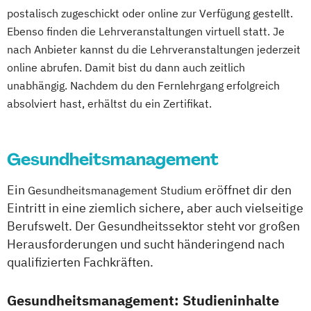
Projektmanagement im
postalisch zugeschickt oder online zur Verfügung gestellt.
Gessundheitswesen
Ebenso finden die Lehrveranstaltungen virtuell statt. Je
Prävention & Gesundheitsförderung
nach Anbieter kannst du die Lehrveranstaltungen jederzeit
Prävention
online abrufen. Damit bist du dann auch zeitlich
Sporttherapie und
unabhängig. Nachdem du den Fernlehrgang erfolgreich
Gesundheitsmanagement
absolviert hast, erhältst du ein Zertifikat.
Trainingswissenschaft und Sporternährung
Gesundheitsmanagement
Ein
eröffnet dir den
Gesundheitsmanagement Studium
Eintritt in eine ziemlich sichere, aber auch vielseitige
Berufswelt. Der Gesundheitssektor steht vor großen
Herausforderungen und sucht händeringend nach
qualifizierten Fachkräften.
Gesundheitsmanagement: Studieninhalte