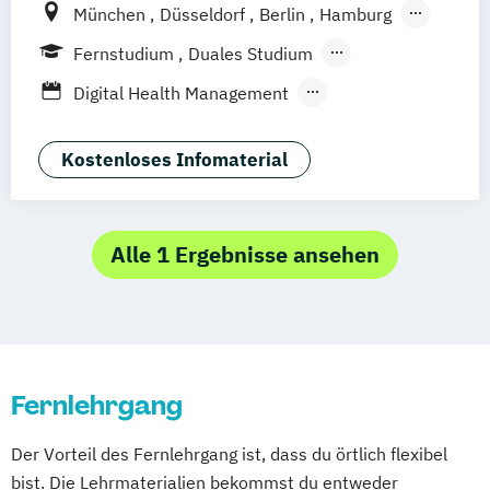
München
Düsseldorf
Berlin
Hamburg
Weil am Rhein
Frankfurt am Main
Essen
Fernstudium
Duales Studium
Stuttgart
Jena
Innsbruck
Linz
Fernlehrgang
Vollzeit
Digital Health Management
Berufsbegleitendes Präsenzstudium
Digital Transformation Management
(Schwerpunkt Gesundheitsmanagement)
Kostenloses Infomaterial
Dualer MBA Health Care Management
Fitness and Health Management
Fitnesswissenschaft und Fitnessökonomie
Alle 1 Ergebnisse ansehen
Fitnessökonom (FH)
Gesundheitsökonom (FH)
MBA Health Care Management
Fernlehrgang
Management im Gesundheitswesen
Master’s Program in Exercise Science &
Der Vorteil des Fernlehrgang ist, dass du örtlich flexibel
Sports Nutrion (EN)
bist. Die Lehrmaterialien bekommst du entweder