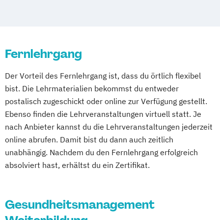
Bonn
Dortmund
Düsseldorf
Duisburg
Gesundheitssport
Essen
Frankfurt am Main
Hamm
Einkaufs- und Lebensmittelberater/in
Mönchengladbach
Karlsruhe
Mannheim
Ernährung C-Lizenz
Ernährung nach LOGI
Münster
Nürnberg
Wiesbaden
Fernlehrgang
Ernährung nach Paleo
Wuppertal
Gelsenkirchen
Braunschweig
Ernährungs- und Bewegungspädagoge
Chemnitz
Kiel
Magdeburg
Der Vorteil des Fernlehrgang ist, dass du örtlich flexibel
Kinder
Freiburg im Breisgau
Krefeld
Lübeck
bist. Die Lehrmaterialien bekommst du entweder
Ernährungsberater A-Lizenz (inkl.
Oberhausen
Erfurt
Mainz
Rostock
postalisch zugeschickt oder online zur Verfügung gestellt.
Ernährung C-Lizenz und Ernährungsberater
Kassel
Hagen
Saarbrücken
Ebenso finden die Lehrveranstaltungen virtuell statt. Je
B-Lizenz)
Mülheim an der Ruhr
Potsdam
nach Anbieter kannst du die Lehrveranstaltungen jederzeit
Ernährungsberater B-Lizenz
online abrufen. Damit bist du dann auch zeitlich
Ludwigshafen
Oldenburg
Leverkusen
Ernährungsberater B-Lizenz (inkl. C-Lizenz)
unabhängig. Nachdem du den Fernlehrgang erfolgreich
Osnabrück
Solingen
Heidelberg
Herne
absolviert hast, erhältst du ein Zertifikat.
Neuss
Darmstadt
Paderborn
Ernährungsberater für Babys und
Regensburg
Ingolstadt
Fürth
Wolfsburg
Kleinkinder
Gesundheitsmanagement
Ernährungsberater für E-Sportler
Ernährungsberater für Kinder