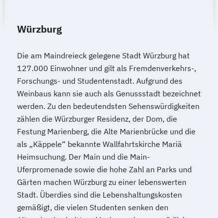
amtsärztliche Überprüfung
Ketogene Ernährung
Kindersport Trainer
Würzburg
Krankheitsbilder im Gesundheitssport
Life Coach
Die am Maindreieck gelegene Stadt Würzburg hat
Spiroergometrie im Gesundheitssport
127.000 Einwohner und gilt als Fremdenverkehrs-,
Sportmentaltrainer
Sporttherapeut
Forschungs- und Studentenstadt. Aufgrund des
Stress- und Burnout-Coach
Weinbaus kann sie auch als Genussstadt bezeichnet
Wellness- und Spa-Management
werden. Zu den bedeutendsten Sehenswürdigkeiten
zählen die Würzburger Residenz, der Dom, die
Festung Marienberg, die Alte Marienbrücke und die
als „Käppele“ bekannte Wallfahrtskirche Mariä
Heimsuchung. Der Main und die Main-
Uferpromenade sowie die hohe Zahl an Parks und
Gärten machen Würzburg zu einer lebenswerten
Stadt. Überdies sind die Lebenshaltungskosten
gemäßigt, die vielen Studenten senken den