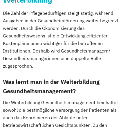
Weiterbildung
Ernährungsberater für Schwangere
Die Zahl der Pflegebedürftigen steigt stetig, während
Ernährungsberater für Senioren
Ausgaben in der Gesundheitsförderung weiter begrenzt
Ernährungsberater für Sportler
werden. Durch die Ökonomisierung des
Ernährungsberater für Sportler (inkl.
Gesundheitswesens ist die Entwicklung effizienter
Ernährung C-Lizenz)
Kostenpläne umso wichtiger für die betroffenen
Ernährungsberater für Sportler A-Lizenz
Institutionen. Deshalb wird Gesundheitsmanagern/
(inkl. Ernährung C-Lizenz und
Gesundheitsmanagerinnen eine doppelte Rolle
Ernährungsberater für Sportler)
zugesprochen.
Ernährungsberater für vegane Ernährung
Ernährungsberater für vegetarische
Was lernt man in der Weiterbildung
Ernährung
Gesundheitsmanagement?
Ernährungsberater/in A-Lizenz
Die Weiterbildung Gesundheitsmanagement beinhaltet
Ernährungsberater/in B-Lizenz
sowohl die bestmögliche Versorgung der Patienten als
Ernährungsfachwirt/in
auch das Koordinieren der Abläufe unter
Fachberater für Nahrungsergänzungsmittel
betriebswirtschaftlichen Gesichtspunkten. Zu den