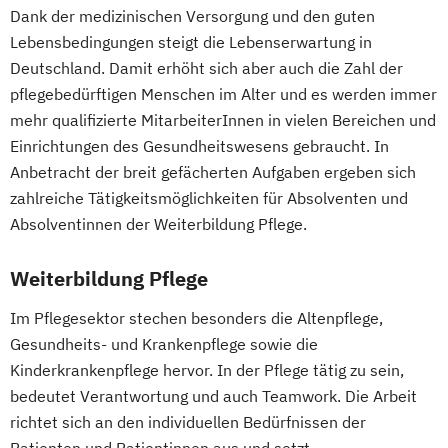
Lebensberatung in der Natur
Dank der medizinischen Versorgung und den guten
Gesundheitspädagoge/-in -
Psychologische/r Berater/in – Paar- und
Lebensbedingungen steigt die Lebenserwartung in
Gesundheitsberater/-in Fachrichtung
Familiencoach
Deutschland. Damit erhöht sich aber auch die Zahl der
"Ernährung in besonderen Lebensphasen"
pflegebedürftigen Menschen im Alter und es werden immer
Psychotherapie (Vorbereitung auf die
Gesundheitspädagoge/-in -
mehr qualifizierte MitarbeiterInnen in vielen Bereichen und
Prüfung nach Heilpraktikergesetz)
Gesundheitsberater/-in Fachrichtung
Einrichtungen des Gesundheitswesens gebraucht. In
Traditionelle Europäische Medizin
"Heilpflanzenkunde"
Anbetracht der breit gefächerten Aufgaben ergeben sich
Gesundheitspädagoge/-in -
zahlreiche Tätigkeitsmöglichkeiten für Absolventen und
Gesundheitsberater/-in mit Fachrichtung
Absolventinnen der Weiterbildung Pflege.
"Lebensmittelunverträglichkeiten"
Weiterbildung Pflege
Gewichtsmanagement
Grundlagen der Ernährungsmedizin
Im Pflegesektor stechen besonders die Altenpflege,
Grundlagen der Phytotherapie
Gesundheits- und Krankenpflege sowie die
Heilpflanzenkunde
Heilpraktiker/-in
Kinderkrankenpflege hervor. In der Pflege tätig zu sein,
Pflanzenkunde in der Ernährung
bedeutet Verantwortung und auch Teamwork. Die Arbeit
Sportmedizin
Tierernährungsberater/in
richtet sich an den individuellen Bedürfnissen der
Traumafachberater/-in
Patienten und Patientinnen aus und setzt