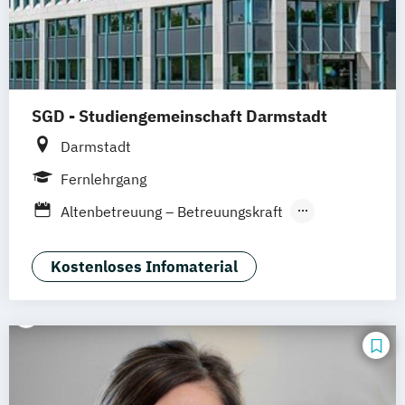
SGD - Studiengemeinschaft Darmstadt
Darmstadt
Fernlehrgang
Altenbetreuung – Betreuungskraft
Aromatherapie
Astrologische Psychologie
Kostenloses Infomaterial
Ayurveda-Gesundheitsberater
Betreuungskraft (nach §§ 43b
53c SGB XI)
Betriebliches Gesundheitsmanagement
(IHK)