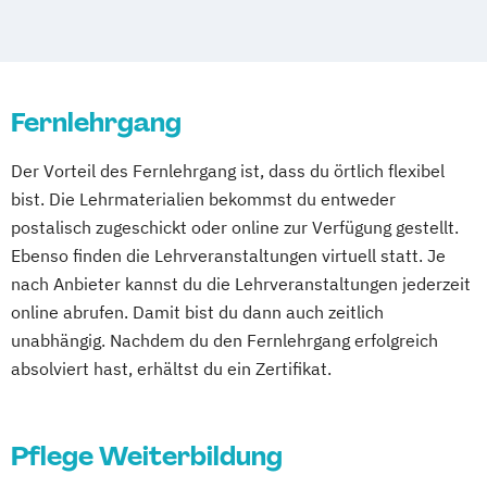
Geprüfter Fitnesscoach
Salze
Grundwissen Psychologie
Ernährungsberater/-in
Kursleiter/-in Waldbaden –
Ernährungsberater/in Fachrichtung
Achtsamkeitsübungen in der Natur
Fernlehrgang
"Lebensmittelunverträglichkeiten und -
Medizinische Schreibkraft (SGD)
allergien"
Menschen mit Demenz professionell
Der Vorteil des Fernlehrgang ist, dass du örtlich flexibel
Ernährungsberater/in Fachrichtung
begleiten
bist. Die Lehrmaterialien bekommst du entweder
„Ernährung in besonderen Lebensphasen“
Mentaltrainer/in
Persönlichkeitstraining
postalisch zugeschickt oder online zur Verfügung gestellt.
Ernährungsberater/in für Sportler/innen
Phytotherapie - Heilpflanzen kompetent
Ebenso finden die Lehrveranstaltungen virtuell statt. Je
Ernährungsberater/in mit der Fachrichtung
nach Anbieter kannst du die Lehrveranstaltungen jederzeit
anwenden
Pflanzenkunde in der Ernährung
online abrufen. Damit bist du dann auch zeitlich
Praktische Homöopathie
Fachkraft für Osteoporose-Prophylaxe
unabhängig. Nachdem du den Fernlehrgang erfolgreich
Praxismanagement
Gesundheitspädagoge/-in -
absolviert hast, erhältst du ein Zertifikat.
Praxiswissen der Gesundheitswirtschaft
Gesundheitsberater/-in
Psychologische/r Berater/in –
Gesundheitspädagoge/-in -
Achtsamkeitscoach
Pflege Weiterbildung
Gesundheitsberater/-in Fachrichtung
Psychologische/r Berater/in – Naturcoach |
"Burnout-Prävention"