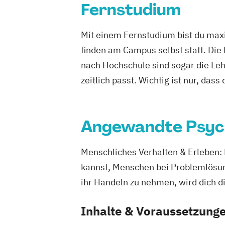
Fernstudium
Pflegemanagement
Pflegepädagogik
Psychologie
Public Health
Pädagogi
Mit einem Fernstudium bist du maxi
Bildungsberatung und Leitung
Soziale
finden am Campus selbst statt. Die
Sozialmanagement
nach Hochschule sind sogar die Lehr
zeitlich passt. Wichtig ist nur, dass
Angewandte Psyc
Menschliches Verhalten & Erleben:
kannst, Menschen bei Problemlösunge
ihr Handeln zu nehmen, wird dich d
Inhalte & Voraussetzung