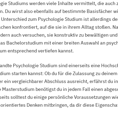
e Studiums werden viele Inhalte vermittelt, die auch
. Du wirst also ebenfalls auf bestimmte Basisfächer wi
 Unterschied zum Psychologie Studium ist allerdings der
en konfrontiert, auf die sie in ihrem Alltag stoßen. Nat
dern auch versuchen, sie konstruktiv zu bewältigen un
 das Bachelorstudium mit einer breiten Auswahl an psy
ium entsprechend vertiefen kannst.
andte Psychologie Studium sind einerseits eine Hochs
ium starten kannst: Ob du für die Zulassung zu deinem
der ein vergleichbarer Abschluss ausreicht, erfährst du 
e Masterstudium benötigst du in jedem Fall einen abge
eits solltest du einige persönliche Voraussetzungen w
rientiertes Denken mitbringen, da dir diese Eigenscha