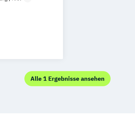
n
Aachen
uhe
Kassel
Neu-Ulm
gement
urg
Freising
rg
Münster
schlandweit
senschaften
Alle 1 Ergebnisse ansehen
spsychologie
konomie
onspädagogik
 (DE/EN)
in der Pädagogik