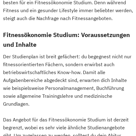
besten für ein Fitnessökonomie Studium. Denn während
Psychologie mit Schwerpunkt Klinische
Fitness und ein gesunder Lifestyle immer beliebter werden,
Psychologie und Psychologisches
steigt auch die Nachfrage nach Fitnessangeboten.
Empowerment
Psychosoziale Beratung in Sozialer Arbeit
Fitnessökonomie Studium: Voraussetzungen
Soziale Arbeit
und Inhalte
Soziale Arbeit Duales Studium
Der Studienplan ist breit gefächert: du begegnest nicht nur
Soziale Arbeit Präsenzstudium
fitnessorientierten Fächern, sondern erwirbst auch
Sozialmanagement
betriebswirtschaftliches Know-how. Damit alle
Aufgabenbereiche abgedeckt sind, erwarten dich Inhalte
wie beispielsweise Personalmanagement, Buchführung
sowie allgemeine Trainingslehre und medizinische
Grundlagen.
Das Angebot für das Fitnessökonomie Studium ist derzeit
begrenzt, wobei es sehr viele ähnliche Studienangebote
gibt. Um zugelassen zu werden, solltest du dein Abitur,