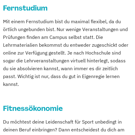
Kindheitspädagogik
Fernstudium
Kindheitspädagogik Duales Studium
Leitungshandeln in der Pädagogik
Kindheitspädagogik Präsenzstudium
Mit einem Fernstudium bist du maximal flexibel, da du
Logopädie
Medizintechnik
Pflege
Komplementäre Heilverfahren in der
örtlich ungebunden bist. Nur wenige Veranstaltungen und
Pflegemanagement
Pflegepädagogik
Schmerztherapie
Prüfungen finden am Campus selbst statt. Die
Physiotherapie
Psychologie
Krisenmanagement im Be­völ­kerungsschutz
Lehrmaterialien bekommst du entweder zugeschickt oder
Public Health
Pädagogik
Pädagogik
i.V.
online zur Verfügung gestellt. Je nach Hochschule sind
Bildungsberatung und Leitung
Logopädie
sogar die Lehrveranstaltungen virtuell hinterlegt, sodass
Soziale Arbeit
Sozialmanagement
Medical Fitness & Athletic Management
du sie absolvieren kannst, wann immer es dir zeitlich
Medizinalfachberufe
passt. Wichtig ist nur, dass du gut in Eigenregie lernen
Naturheilkunde und komplementäre
kannst.
Heilverfahren
Osteopathie i.V.
Fitnessökonomie
Pharmamanagement und
Pharmaproduktion
Du möchtest deine Leidenschaft für Sport unbedingt in
Physician Assistant
Physiotherapie
deinen Beruf einbringen? Dann entscheidest du dich am
Psychologie