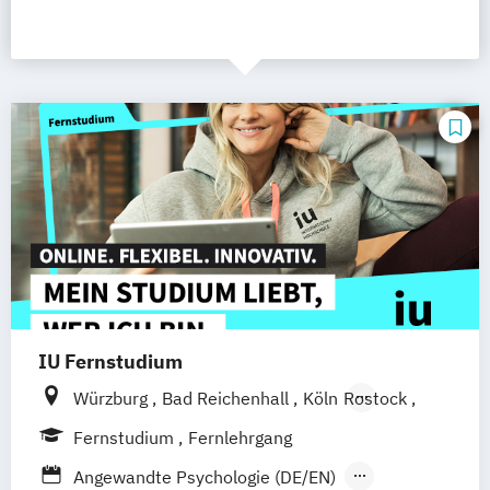
IU Fernstudium
Würzburg
Bad Reichenhall
Köln
Rostock
Freiburg
Kiel
Frankfurt am Main
Fernstudium
Fernlehrgang
Stuttgart
Dresden
Aachen
Basel
Angewandte Psychologie (DE/EN)