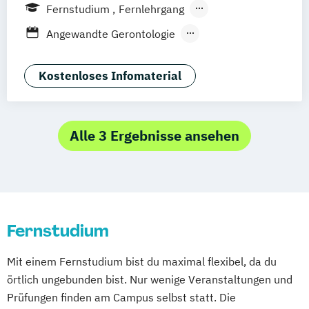
Köln
Göttingen
Leipzig
Stuttgart
Abendstudium
Fernstudium
Fernlehrgang
Zürich
Wien
Berlin
Lebensmittelmanagement und -
Berufsbegleitender Präsenzlehrgang
Angewandte Gerontologie
technologie
Angewandte Psychologie
Lernpsychologie und integrative
Berufspädagogik
Kostenloses Infomaterial
Lerntherapie
Betriebliche*r Gesundheitsmanager*in
Management im Gesundheitswesen
Betriebliches Gesundheitsmanagement
Pflege
Ernährungsberatung
Alle 3 Ergebnisse ansehen
Pharmamanagement und -technologie
Ernährungswissenschaften
Praxis- und Versorgungsmanagement
Gesundheitstechnologie-Management
Soziale Arbeit
Gesundheitsökonomie
Soziale Arbeit im Online-Abendstudium
Health Economics & Management
Therapiewissenschaften - Ergotherapie
Fernstudium
Health Management
Therapiewissenschaften - Logopädie
Kommunale Prävention und
Therapiewissenschaften - Physiotherapie
Mit einem Fernstudium bist du maximal flexibel, da du
Gesundheitsförderung
örtlich ungebunden bist. Nur wenige Veranstaltungen und
Pflegemanagement
Psychologie
Prüfungen finden am Campus selbst statt. Die
Public Health
Soziale Arbeit