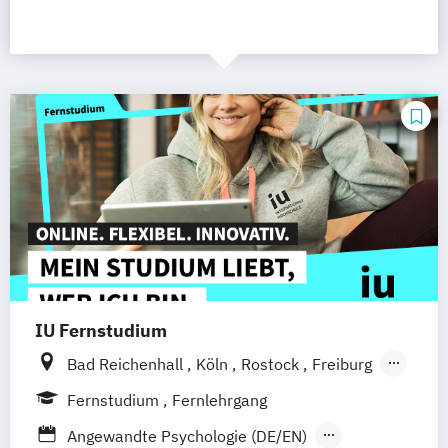
IU Fernstudium
Bad Reichenhall
Köln
Rostock
Freiburg
Kiel
Frankfurt am Main
Stuttgart
Fernstudium
Fernlehrgang
Dresden
Aachen
Basel
Bielefeld
Angewandte Psychologie (DE/EN)