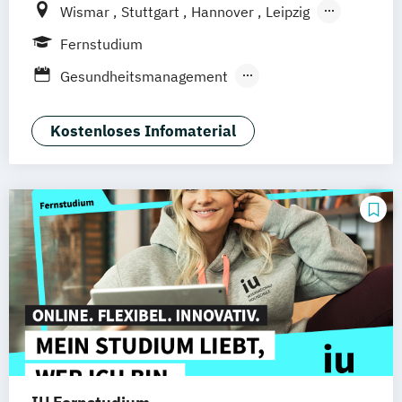
Wismar
Stuttgart
Hannover
Leipzig
Frankfurt am Main
Berlin
Hamburg
Fernstudium
Düsseldorf
München
Dortmund
Bonn
Gesundheitsmanagement
Nürnberg
Medizintechnik & Management
Sozialmanagement
Kostenloses Infomaterial