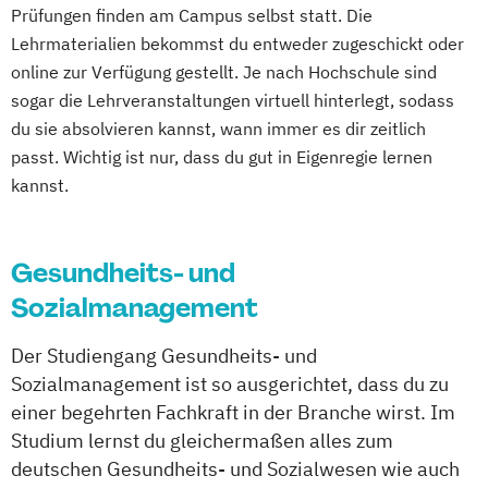
Prüfungen finden am Campus selbst statt. Die
Therapiewissenschaften - Logopädie
Krisenmanagement im Be­völ­kerungsschutz
Lehrmaterialien bekommst du entweder zugeschickt oder
Therapiewissenschaften - Physiotherapie
i.V.
online zur Verfügung gestellt. Je nach Hochschule sind
Logopädie
sogar die Lehrveranstaltungen virtuell hinterlegt, sodass
Medical Fitness & Athletic Management
du sie absolvieren kannst, wann immer es dir zeitlich
Medizinalfachberufe
passt. Wichtig ist nur, dass du gut in Eigenregie lernen
Naturheilkunde und komplementäre
kannst.
Heilverfahren
Osteopathie i.V.
Gesundheits- und
Pharmamanagement und
Sozialmanagement
Pharmaproduktion
Physician Assistant
Physiotherapie
Der Studiengang Gesundheits- und
Psychologie
Sozialmanagement ist so ausgerichtet, dass du zu
Psychologie mit Schwerpunkt Klinische
einer begehrten Fachkraft in der Branche wirst. Im
Psychologie und Psychologisches
Studium lernst du gleichermaßen alles zum
Empowerment
deutschen Gesundheits- und Sozialwesen wie auch
Psychosoziale Beratung in Sozialer Arbeit