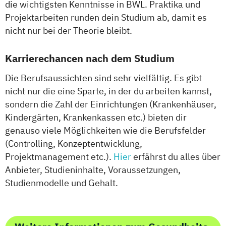
die wichtigsten Kenntnisse in BWL. Praktika und
Soziale Arbeit
Projektarbeiten runden dein Studium ab, damit es
Soziale Arbeit Duales Studium
nicht nur bei der Theorie bleibt.
Soziale Arbeit Präsenzstudium
Karrierechancen nach dem Studium
Sozialmanagement
Die Berufsaussichten sind sehr vielfältig. Es gibt
nicht nur die eine Sparte, in der du arbeiten kannst,
sondern die Zahl der Einrichtungen (Krankenhäuser,
Kindergärten, Krankenkassen etc.) bieten dir
genauso viele Möglichkeiten wie die Berufsfelder
(Controlling, Konzeptentwicklung,
Projektmanagement etc.).
Hier
erfährst du alles über
Anbieter, Studieninhalte, Voraussetzungen,
Studienmodelle und Gehalt.