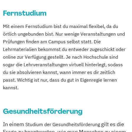
Kindheitspädagogik
Fernstudium
Kindheitspädagogik Duales Studium
Kindheitspädagogik Präsenzstudium
Mit einem Fernstudium bist du maximal flexibel, da du
Komplementäre Heilverfahren in der
örtlich ungebunden bist. Nur wenige Veranstaltungen und
Schmerztherapie
Prüfungen finden am Campus selbst statt. Die
Krisenmanagement im Be­völ­kerungsschutz
Lehrmaterialien bekommst du entweder zugeschickt oder
i.V.
online zur Verfügung gestellt. Je nach Hochschule sind
Logopädie
sogar die Lehrveranstaltungen virtuell hinterlegt, sodass
Medical Fitness & Athletic Management
du sie absolvieren kannst, wann immer es dir zeitlich
Medizinalfachberufe
passt. Wichtig ist nur, dass du gut in Eigenregie lernen
Naturheilkunde und komplementäre
kannst.
Heilverfahren
Osteopathie i.V.
Gesundheitsförderung
Pharmamanagement und
Pharmaproduktion
In einem
gilt es die
Studium der Gesundheitsförderung
Physician Assistant
Physiotherapie
Frage zu beantworten, wie man Menschen zu einem