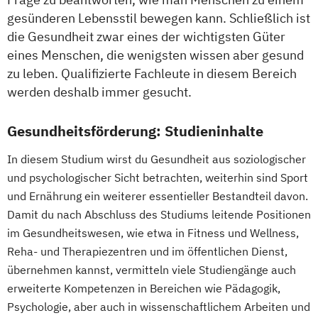
Psychologie
gesünderen Lebensstil bewegen kann. Schließlich ist
Psychologie mit Schwerpunkt Klinische
die Gesundheit zwar eines der wichtigsten Güter
Psychologie und Psychologisches
eines Menschen, die wenigsten wissen aber gesund
Empowerment
zu leben. Qualifizierte Fachleute in diesem Bereich
Psychosoziale Beratung in Sozialer Arbeit
werden deshalb immer gesucht.
Soziale Arbeit
Gesundheitsförderung: Studieninhalte
Soziale Arbeit Duales Studium
Soziale Arbeit Präsenzstudium
In diesem Studium wirst du Gesundheit aus soziologischer
Sozialmanagement
und psychologischer Sicht betrachten, weiterhin sind Sport
und Ernährung ein weiterer essentieller Bestandteil davon.
Damit du nach Abschluss des Studiums leitende Positionen
im Gesundheitswesen, wie etwa in Fitness und Wellness,
Reha- und Therapiezentren und im öffentlichen Dienst,
übernehmen kannst, vermitteln viele Studiengänge auch
erweiterte Kompetenzen in Bereichen wie Pädagogik,
Psychologie, aber auch in wissenschaftlichem Arbeiten und