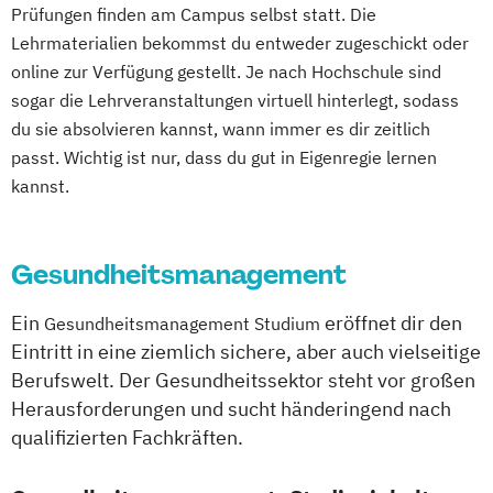
Osteopathie i.V.
Leverkusen
Osnabrück
Solingen
Prüfungen finden am Campus selbst statt. Die
Therapiewissenschaften - Physiotherapie
Pharmamanagement und
Lehrmaterialien bekommst du entweder zugeschickt oder
Heidelberg
Herne
Neuss
Darmstadt
Pharmaproduktion
online zur Verfügung gestellt. Je nach Hochschule sind
Paderborn
Regensburg
Ingolstadt
Physician Assistant
Physiotherapie
sogar die Lehrveranstaltungen virtuell hinterlegt, sodass
Würzburg
Fürth
Wolfsburg
Bremen
Psychologie
du sie absolvieren kannst, wann immer es dir zeitlich
Erlenbach
Euskirchen
Frechen
Psychologie mit Schwerpunkt Klinische
passt. Wichtig ist nur, dass du gut in Eigenregie lernen
Griesheim
Hamburg
Kornwestheim
kannst.
Psychologie und Psychologisches
Leichlingen
Leonberg
Lilienthal
Empowerment
Miesbach
Unterhaching
Weilheim
Psychosoziale Beratung in Sozialer Arbeit
Wildau
Gesundheitsmanagement
Soziale Arbeit
Soziale Arbeit Duales Studium
Ein
eröffnet dir den
Gesundheitsmanagement Studium
Soziale Arbeit Präsenzstudium
Eintritt in eine ziemlich sichere, aber auch vielseitige
Sozialmanagement
Berufswelt. Der Gesundheitssektor steht vor großen
Herausforderungen und sucht händeringend nach
qualifizierten Fachkräften.