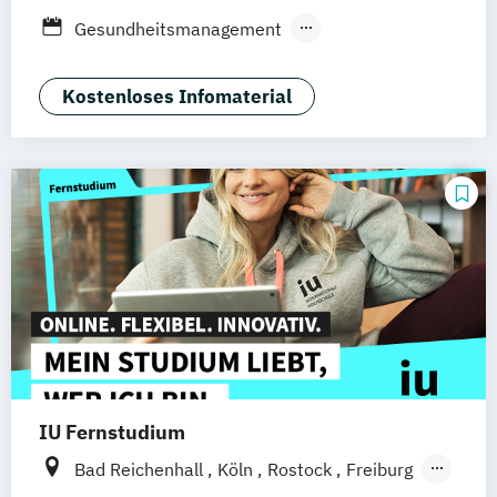
Hamburg
Düsseldorf
München
Gesundheitsmanagement
Dortmund
Nürnberg
Medizintechnik & Management
Sozialmanagement
Kostenloses Infomaterial
IU Fernstudium
Bad Reichenhall
Köln
Rostock
Freiburg