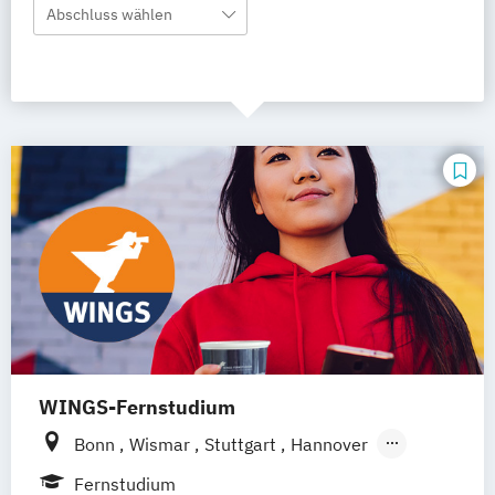
Abschluss wählen
WINGS-Fernstudium
Bonn
Wismar
Stuttgart
Hannover
Leipzig
Frankfurt am Main
Berlin
Fernstudium