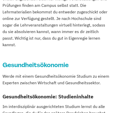
Pflegemanagement
Psychologie
Prüfungen finden am Campus selbst statt. Die
Public Health
Soziale Arbeit
Lehrmaterialien bekommst du entweder zugeschickt oder
Sozialmanagement
Sportpsychologie
online zur Verfügung gestellt. Je nach Hochschule sind
sogar die Lehrveranstaltungen virtuell hinterlegt, sodass
du sie absolvieren kannst, wann immer es dir zeitlich
passt. Wichtig ist nur, dass du gut in Eigenregie lernen
kannst.
Gesundheitsökonomie
Werde mit einem Gesundheitsökonomie Studium zu einem
Experten zwischen Wirtschaft und Gesundheitssektor.
Gesundheitsökonomie: Studieninhalte
Im interdisziplinär ausgerichteten Studium lernst du alle
Grundlagen, die du für das spätere Berufsleben brauchst.