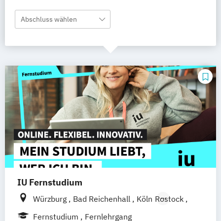
Abschluss wählen
IU Fernstudium
Würzburg
Bad Reichenhall
Köln
Rostock
Freiburg
Kiel
Frankfurt am Main
Fernstudium
Fernlehrgang