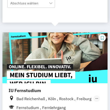
Abschluss wählen
IU Fernstudium
Bad Reichenhall
Köln
Rostock
Freiburg
Kiel
Frankfurt am Main
Stuttgart
Fernstudium
Fernlehrgang