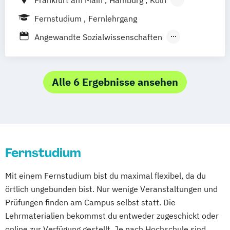
Bremen
Berlin
Göttingen
Leipzig
Fernstudium
Fernlehrgang
München
Nürnberg
Stuttgart
Angewandte Sozialwissenschaften
Ernährungswissenschaften
Gesundheitsmanagement
Kindheits- und Jugendpädagogik
Alle 6 Ergebnisse ansehen
Pflegemanagement
Psychologie mit Schwerpunkt
Gesundheitspsychologie
Psychologie mit Schwerpunkt Klinische
Fernstudium
Psychologie und Psychologische Beratung
Psychologie mit Schwerpunkt
Mit einem Fernstudium bist du maximal flexibel, da du
Pädagogische Psychologie
örtlich ungebunden bist. Nur wenige Veranstaltungen und
Soziale Arbeit
Sozialmanagement
Prüfungen finden am Campus selbst statt. Die
Lehrmaterialien bekommst du entweder zugeschickt oder
online zur Verfügung gestellt. Je nach Hochschule sind