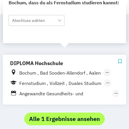
Bochum, dass du als Fernstudium studieren kannst:
Abschluss wählen
DIPLOMA Hochschule
Bochum
Bad Sooden-Allendorf
Aalen
Baden-Baden
Berlin
Bonn
Fernstudium
Vollzeit
Duales Studium
Friedrichshafen
Hamburg
Hannover
Berufsbegleitendes Präsenzstudium
Angewandte Gesundheits- und
Heilbronn
Kassel
Leipzig
Mannheim
Therapiewissenschaften
München
Kaiserslautern
Wiesbaden
Dentalhygiene
Ergotherapie
Regenstauf
Dresden
Hoyerswerda
Frühpädagogik – Leitung und Management
Alle 1 Ergebnisse ansehen
Magdeburg
Ostfildern
in der frühkindlichen Bildung