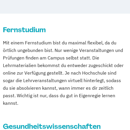
Schwentinental / Kiel
Stein / Nürnberg
Gesundheitsmanagement
Wuppertal
Prichsenstadt
Heil­pädagogik und Inklusive Pädagogik
Online-Campus
Heidelberg
Kindheitspädagogik
Fernstudium
Kindheitspädagogik Duales Studium
Kindheitspädagogik Präsenzstudium
Mit einem Fernstudium bist du maximal flexibel, da du
Komplementäre Heilverfahren in der
örtlich ungebunden bist. Nur wenige Veranstaltungen und
Schmerztherapie
Prüfungen finden am Campus selbst statt. Die
Krisenmanagement im Be­völ­kerungsschutz
Lehrmaterialien bekommst du entweder zugeschickt oder
i.V.
online zur Verfügung gestellt. Je nach Hochschule sind
Logopädie
sogar die Lehrveranstaltungen virtuell hinterlegt, sodass
Medical Fitness & Athletic Management
du sie absolvieren kannst, wann immer es dir zeitlich
Medizinalfachberufe
passt. Wichtig ist nur, dass du gut in Eigenregie lernen
Naturheilkunde und komplementäre
kannst.
Heilverfahren
Osteopathie i.V.
Gesundheitswissenschaften
Pharmamanagement und