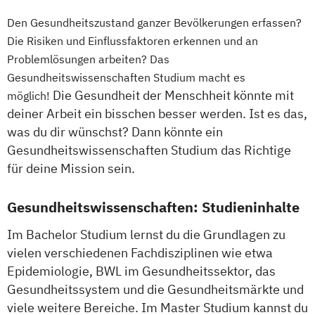
Pharmaproduktion
Den Gesundheitszustand ganzer Bevölkerungen erfassen?
Physician Assistant
Physiotherapie
Die Risiken und Einflussfaktoren erkennen und an
Psychologie
Problemlösungen arbeiten? Das
Psychologie mit Schwerpunkt Klinische
Gesundheitswissenschaften Studium macht es
Psychologie und Psychologisches
Die Gesundheit der Menschheit könnte mit
möglich!
Empowerment
deiner Arbeit ein bisschen besser werden. Ist es das,
Psychosoziale Beratung in Sozialer Arbeit
was du dir wünschst? Dann könnte ein
Gesundheitswissenschaften Studium das Richtige
Soziale Arbeit
für deine Mission sein.
Soziale Arbeit Duales Studium
Soziale Arbeit Präsenzstudium
Gesundheitswissenschaften: Studieninhalte
Sozialmanagement
Im Bachelor Studium lernst du die Grundlagen zu
vielen verschiedenen Fachdisziplinen wie etwa
Epidemiologie, BWL im Gesundheitssektor, das
Gesundheitssystem und die Gesundheitsmärkte und
viele weitere Bereiche. Im Master Studium kannst du