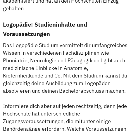
akademisiert und hat an den Hochschulen Einzug
Psychologie mit Schwerpunkt Klinische
gehalten.
Psychologie und Psychologisches
Empowerment
Logopädie: Studieninhalte und
Psychosoziale Beratung in Sozialer Arbeit
Voraussetzungen
Soziale Arbeit
Das Logopädie Studium vermittelt dir umfangreiches
Soziale Arbeit Duales Studium
Wissen in verschiedenen Fachdisziplinen wie
Soziale Arbeit Präsenzstudium
Phoniatrie, Neurologie und Pädagogik und gibt auch
Sozialmanagement
medizinische Einblicke in Anatomie,
Kiefernheilkunde und Co. Mit dem Studium kannst du
gleichzeitig deine Ausbildung zum Logopäden
absolvieren und deinen Bachelorabschluss machen.
Informiere dich aber auf jeden rechtzeitig, denn jede
Hochschule hat unterschiedliche
Zugangsvoraussetzungen, die mitunter einige
Behördengänge erfordern. Welche Voraussetzungen