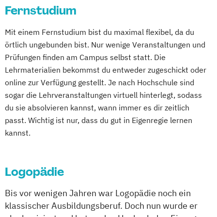
Lebensmittelmanagement und -
Fernstudium
Kindheitspädagogik Duales Studium
technologie
Kindheitspädagogik Präsenzstudium
Mit einem Fernstudium bist du maximal flexibel, da du
Lernpsychologie und integrative
Komplementäre Heilverfahren in der
örtlich ungebunden bist. Nur wenige Veranstaltungen und
Lerntherapie
Schmerztherapie
Prüfungen finden am Campus selbst statt. Die
Management im Gesundheitswesen
Krisenmanagement im Be­völ­kerungsschutz
Lehrmaterialien bekommst du entweder zugeschickt oder
Pflege
i.V.
online zur Verfügung gestellt. Je nach Hochschule sind
Pharmamanagement und -technologie
Logopädie
sogar die Lehrveranstaltungen virtuell hinterlegt, sodass
Praxis- und Versorgungsmanagement
Medical Fitness & Athletic Management
du sie absolvieren kannst, wann immer es dir zeitlich
Soziale Arbeit
Medizinalfachberufe
passt. Wichtig ist nur, dass du gut in Eigenregie lernen
Soziale Arbeit im Online-Abendstudium
Naturheilkunde und komplementäre
kannst.
Therapiewissenschaften - Ergotherapie
Heilverfahren
Therapiewissenschaften - Logopädie
Osteopathie i.V.
Therapiewissenschaften - Physiotherapie
Logopädie
Pharmamanagement und
Pharmaproduktion
Bis vor wenigen Jahren war Logopädie noch ein
Physician Assistant
Physiotherapie
klassischer Ausbildungsberuf. Doch nun wurde er
Psychologie