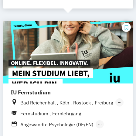
IU Fernstudium
Bad Reichenhall
Köln
Rostock
Freiburg
Kiel
Frankfurt am Main
Stuttgart
Fernstudium
Fernlehrgang
Dresden
Aachen
Basel
Bielefeld
Angewandte Psychologie (DE/EN)
Deggendorf
Karlsruhe
Kassel
Betriebswirt/in im