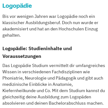
Logopädie
Pharmamanagement und
Pharmaproduktion
Bis vor wenigen Jahren war Logopädie noch ein
Physician Assistant
Physiotherapie
klassischer Ausbildungsberuf. Doch nun wurde er
Psychologie
akademisiert und hat an den Hochschulen Einzug
Psychologie mit Schwerpunkt Klinische
gehalten.
Psychologie und Psychologisches
Empowerment
Logopädie: Studieninhalte und
Psychosoziale Beratung in Sozialer Arbeit
Voraussetzungen
Soziale Arbeit
Das Logopädie Studium vermittelt dir umfangreiches
Soziale Arbeit Duales Studium
Wissen in verschiedenen Fachdisziplinen wie
Soziale Arbeit Präsenzstudium
Phoniatrie, Neurologie und Pädagogik und gibt auch
Sozialmanagement
medizinische Einblicke in Anatomie,
Kiefernheilkunde und Co. Mit dem Studium kannst du
gleichzeitig deine Ausbildung zum Logopäden
absolvieren und deinen Bachelorabschluss machen.