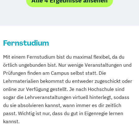
Alle 4 Ergebnisse ansehen
Hoyerswerda
Magdeburg
Ostfildern
in der frühkindlichen Bildung
Schwentinental / Kiel
Stein / Nürnberg
Gesundheitsmanagement
Studienzentrum Judenburg
Wuppertal
Prichsenstadt
Heil­pädagogik und Inklusive Pädagogik
Online-Campus
Heidelberg
Kindheitspädagogik
Fernstudium
Kindheitspädagogik Duales Studium
Kindheitspädagogik Präsenzstudium
Mit einem Fernstudium bist du maximal flexibel, da du
Komplementäre Heilverfahren in der
örtlich ungebunden bist. Nur wenige Veranstaltungen und
Schmerztherapie
Prüfungen finden am Campus selbst statt. Die
Krisenmanagement im Be­völ­kerungsschutz
Lehrmaterialien bekommst du entweder zugeschickt oder
i.V.
online zur Verfügung gestellt. Je nach Hochschule sind
Logopädie
sogar die Lehrveranstaltungen virtuell hinterlegt, sodass
Medical Fitness & Athletic Management
du sie absolvieren kannst, wann immer es dir zeitlich
Medizinalfachberufe
passt. Wichtig ist nur, dass du gut in Eigenregie lernen
Naturheilkunde und komplementäre
kannst.
Heilverfahren
Osteopathie i.V.