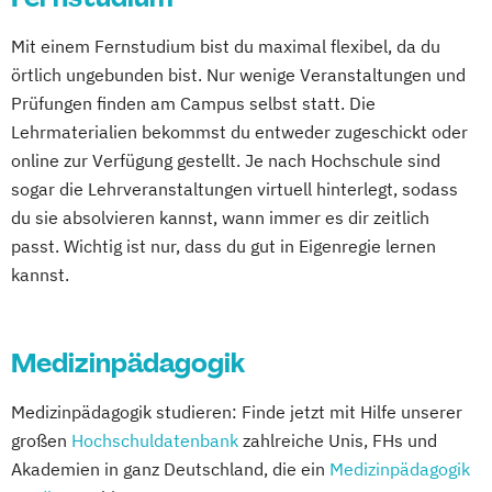
Studienzentrum Wien
Studienzentrum Feldkirch
Mit einem Fernstudium bist du maximal flexibel, da du
Studienzentrum Hamburg Logistik-Bachelor
örtlich ungebunden bist. Nur wenige Veranstaltungen und
Prüfungen finden am Campus selbst statt. Die
Studienzentrum Judenburg
Lehrmaterialien bekommst du entweder zugeschickt oder
online zur Verfügung gestellt. Je nach Hochschule sind
sogar die Lehrveranstaltungen virtuell hinterlegt, sodass
du sie absolvieren kannst, wann immer es dir zeitlich
passt. Wichtig ist nur, dass du gut in Eigenregie lernen
kannst.
Medizinpädagogik
Medizinpädagogik studieren: Finde jetzt mit Hilfe unserer
großen
Hochschuldatenbank
zahlreiche Unis, FHs und
Akademien in ganz Deutschland, die ein
Medizinpädagogik