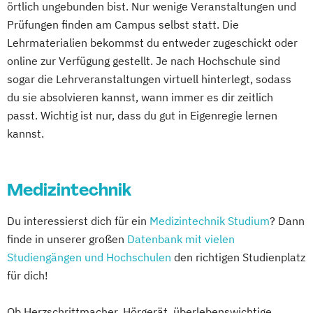
örtlich ungebunden bist. Nur wenige Veranstaltungen und
Pflegemanagement
Psychologie
Prüfungen finden am Campus selbst statt. Die
Public Health
Soziale Arbeit
Lehrmaterialien bekommst du entweder zugeschickt oder
Sozialmanagement
Sportpsychologie
online zur Verfügung gestellt. Je nach Hochschule sind
sogar die Lehrveranstaltungen virtuell hinterlegt, sodass
du sie absolvieren kannst, wann immer es dir zeitlich
passt. Wichtig ist nur, dass du gut in Eigenregie lernen
kannst.
Medizintechnik
Du interessierst dich für ein
Medizintechnik Studium
? Dann
finde in unserer großen
Datenbank mit vielen
Studiengängen und Hochschulen
den richtigen Studienplatz
für dich!
Ob Herzschrittmacher, Hörgerät, überlebenswichtige