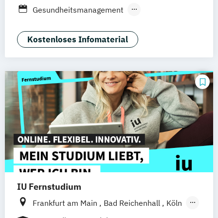
Düsseldorf
München
Dortmund
Bonn
Gesundheitsmanagement
Nürnberg
Medizintechnik & Management
Sozialmanagement
Kostenloses Infomaterial
IU Fernstudium
Frankfurt am Main
Bad Reichenhall
Köln
Rostock
Freiburg
Kiel
Stuttgart