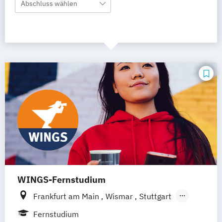
Abschluss wählen
WINGS-Fernstudium
Frankfurt am Main
Wismar
Stuttgart
Hannover
Leipzig
Berlin
Hamburg
Fernstudium