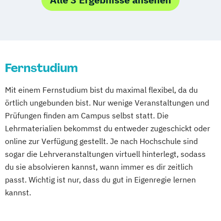
Pflegemanagement
Psychologie
Pflegemanagement
Public Health
Soziale Arbeit
Psychologie mit Schwerpunkt
Sozialmanagement
Sportpsychologie
Gesundheitspsychologie
Psychologie mit Schwerpunkt Klinische
Fernstudium
Psychologie und Psychologische Beratung
Psychologie mit Schwerpunkt
Mit einem Fernstudium bist du maximal flexibel, da du
Pädagogische Psychologie
örtlich ungebunden bist. Nur wenige Veranstaltungen und
Soziale Arbeit
Sozialmanagement
Prüfungen finden am Campus selbst statt. Die
Lehrmaterialien bekommst du entweder zugeschickt oder
online zur Verfügung gestellt. Je nach Hochschule sind
sogar die Lehrveranstaltungen virtuell hinterlegt, sodass
du sie absolvieren kannst, wann immer es dir zeitlich
passt. Wichtig ist nur, dass du gut in Eigenregie lernen
kannst.