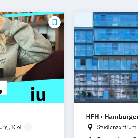
HFH · Hamburger
burg
Kiel
Studienzentrum
n
Aachen
Studienzentru