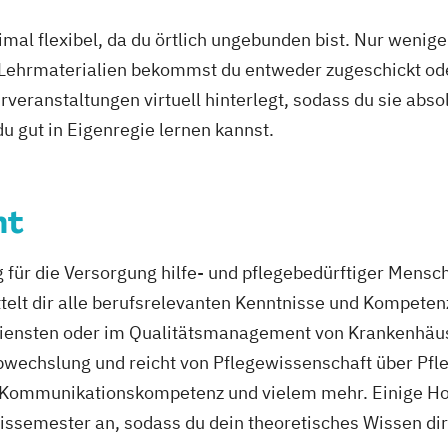
k
Pädagogik
mal flexibel, da du örtlich ungebunden bist. Nur wenig
 Arbeit
 Lehrmaterialien bekommst du entweder zugeschickt oder
veranstaltungen virtuell hinterlegt, sodass du sie abs
 du gut in Eigenregie lernen kannst.
nt
g für die Versorgung hilfe- und pflegebedürftiger Men
t dir alle berufsrelevanten Kenntnisse und Kompetenze
iensten oder im Qualitätsmanagement von Krankenhäus
Abwechslung und reicht von Pflegewissenschaft über Pfl
zu Kommunikationskompetenz und vielem mehr. Einige H
semester an, sodass du dein theoretisches Wissen dire