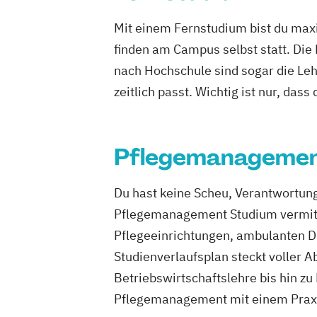
Psychologie
Public Health
Pädagogi
Mit einem Fernstudium bist du maxi
Bildungsberatung und Leitung
Soziale
finden am Campus selbst statt. Die
Sozialmanagement
nach Hochschule sind sogar die Lehr
zeitlich passt. Wichtig ist nur, dass
Pflegemanageme
Du hast keine Scheu, Verantwortun
Pflegemanagement Studium vermittel
Pflegeeinrichtungen, ambulanten D
Studienverlaufsplan steckt voller 
Betriebswirtschaftslehre bis hin 
Pflegemanagement mit einem Praxis