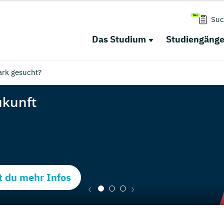
Suc
Das Studium
Studiengäng
rk gesucht?
t du mehr Infos