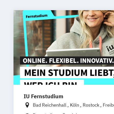
IU Fernstudium
Bad Reichenhall
Köln
Rostock
Frei
Frankfurt am Main
Stuttgart
Dresde