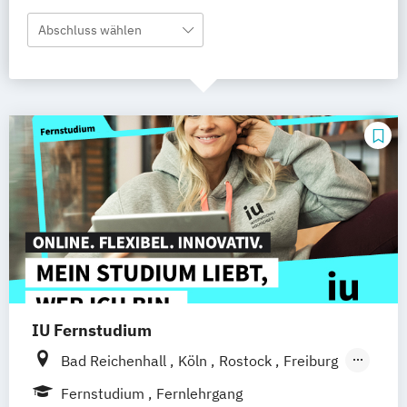
Abschluss wählen
IU Fernstudium
Bad Reichenhall
Köln
Rostock
Freiburg
Kiel
Frankfurt am Main
Stuttgart
Fernstudium
Fernlehrgang