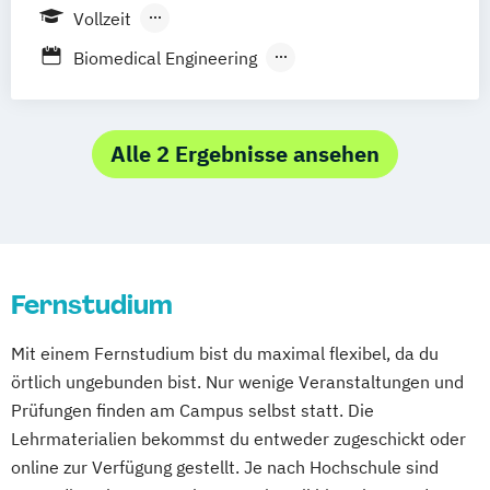
Wuppertal
Prichsenstadt
Vollzeit
Heil­pädagogik und Inklusive Pädagogik
Online-Campus
Heidelberg
Berufsbegleitendes Präsenzstudium
Kindheitspädagogik
Biomedical Engineering
Fernstudium
Kindheitspädagogik Duales Studium
Biomedizinische Technik
Kindheitspädagogik Präsenzstudium
Ernährungstherapie
Naturheilkunde
Komplementäre Heilverfahren in der
Physician Assistance
Alle 2 Ergebnisse ansehen
Ökotrophologie
Schmerztherapie
Krisenmanagement im Be­völ­kerungsschutz
i.V.
Logopädie
Medical Fitness & Athletic Management
Fernstudium
Medizinalfachberufe
Mit einem Fernstudium bist du maximal flexibel, da du
Naturheilkunde und komplementäre
örtlich ungebunden bist. Nur wenige Veranstaltungen und
Heilverfahren
Prüfungen finden am Campus selbst statt. Die
Osteopathie i.V.
Lehrmaterialien bekommst du entweder zugeschickt oder
Pharmamanagement und
online zur Verfügung gestellt. Je nach Hochschule sind
Pharmaproduktion