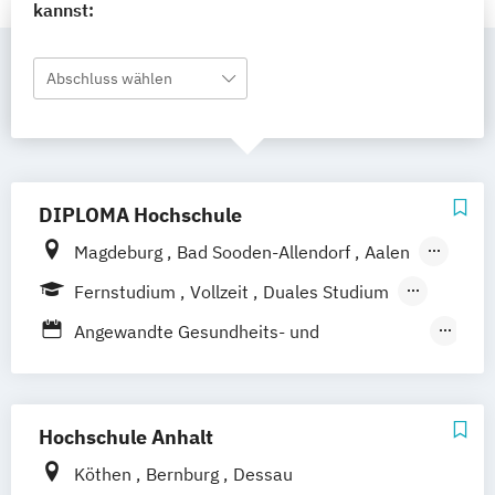
kannst:
Abschluss wählen
DIPLOMA Hochschule
Magdeburg
Bad Sooden-Allendorf
Aalen
Baden-Baden
Berlin
Bonn
Fernstudium
Vollzeit
Duales Studium
Friedrichshafen
Hamburg
Hannover
Berufsbegleitendes Präsenzstudium
Angewandte Gesundheits- und
Heilbronn
Kassel
Leipzig
Mannheim
Therapiewissenschaften
München
Bochum
Kaiserslautern
Dentalhygiene
Ergotherapie
Wiesbaden
Regenstauf
Dresden
Frühpädagogik – Leitung und Management
Hochschule Anhalt
Hoyerswerda
Ostfildern
in der frühkindlichen Bildung
Schwentinental / Kiel
Stein / Nürnberg
Köthen
Bernburg
Dessau
Gesundheitsmanagement