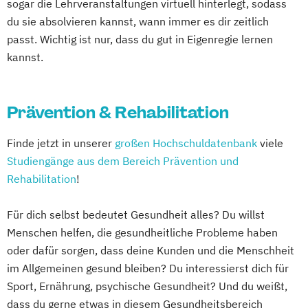
sogar die Lehrveranstaltungen virtuell hinterlegt, sodass
Physician Assistant
Physiotherapie
du sie absolvieren kannst, wann immer es dir zeitlich
Psychologie
passt. Wichtig ist nur, dass du gut in Eigenregie lernen
Psychologie mit Schwerpunkt Klinische
kannst.
Psychologie und Psychologisches
Empowerment
Prävention & Rehabilitation
Psychosoziale Beratung in Sozialer Arbeit
Soziale Arbeit
Finde jetzt in unserer
großen Hochschuldatenbank
viele
Soziale Arbeit Duales Studium
Studiengänge aus dem Bereich Prävention und
Soziale Arbeit Präsenzstudium
Rehabilitation
!
Sozialmanagement
Für dich selbst bedeutet Gesundheit alles? Du willst
Menschen helfen, die gesundheitliche Probleme haben
oder dafür sorgen, dass deine Kunden und die Menschheit
im Allgemeinen gesund bleiben? Du interessierst dich für
Sport, Ernährung, psychische Gesundheit? Und du weißt,
dass du gerne etwas in diesem Gesundheitsbereich