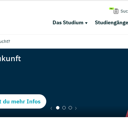
Suc
Das Studium
Studiengäng
ucht?
t du mehr Infos