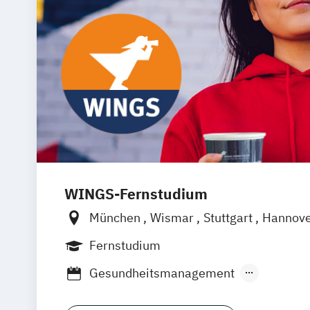
WINGS-Fernstudium
München
Wismar
Stuttgart
Hannov
Frankfurt am Main
Berlin
Hamburg
Fernstudium
Dortmund
Bonn
Nürnberg
Gesundheitsmanagement
Medizintechnik & Management
Sozia