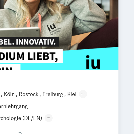
l
Köln
Rostock
Freiburg
Kiel
ain
Stuttgart
Dresden
Aachen
ernlehrgang
d
Deggendorf
Karlsruhe
Kassel
chologie (DE/EN)
fenbach
Saarbrücken
Neu-Ulm
n im Gesundheitsmanagement
k
Wien
Zürich
Augsburg
Freising