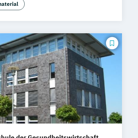
Klagenfurt
Magdeburg
Münster
aterial
rmation Management -
g
Chemnitz
Linz
deutschlandweit
sen
erapie
Ernährungswissenschaften
ie
Gerontologie
nd Pflegepädagogik
nagement
Gesundheitspsychologie
agogik
Gesundheitsökonomie
Heilpädagogik/Inklusionspädagogik
Healthcare Management (DE/EN)
ogik
Leitungshandeln in der Pädagogik
izintechnik
Pflege
ment
Pflegepädagogik
Physiotherapie
blic Health
Pädagogik
Pädagogik
g und Leitung
Soziale Arbeit
ent
ule der Gesundheitswirtschaft