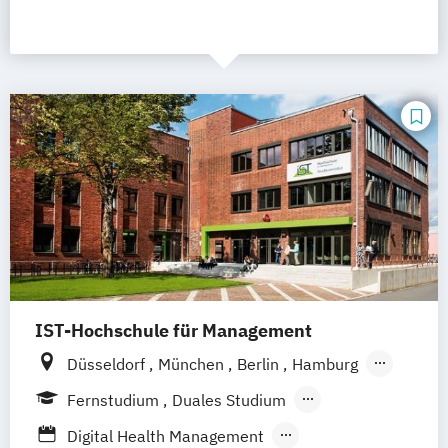
IST-Hochschule für Management
Düsseldorf
München
Berlin
Hamburg
Weil am Rhein
Frankfurt am Main
Essen
Fernstudium
Duales Studium
Stuttgart
Jena
Innsbruck
Linz
Fernlehrgang
Vollzeit
Digital Health Management