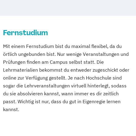
Nürnberg
Wiesbaden
Wuppertal
Gelsenkirchen
Braunschweig
Chemnitz
Kiel
Magdeburg
Freiburg im Breisgau
Krefeld
Lübeck
Oberhausen
Erfurt
Fernstudium
Mainz
Rostock
Kassel
Hagen
Saarbrücken
Mülheim an der Ruhr
Mit einem Fernstudium bist du maximal flexibel, da du
Potsdam
Ludwigshafen
Oldenburg
örtlich ungebunden bist. Nur wenige Veranstaltungen und
Leverkusen
Osnabrück
Solingen
Prüfungen finden am Campus selbst statt. Die
Lehrmaterialien bekommst du entweder zugeschickt oder
Heidelberg
Herne
Neuss
Darmstadt
online zur Verfügung gestellt. Je nach Hochschule sind
Paderborn
Regensburg
Ingolstadt
sogar die Lehrveranstaltungen virtuell hinterlegt, sodass
Würzburg
Fürth
Wolfsburg
Bremen
du sie absolvieren kannst, wann immer es dir zeitlich
Erlenbach
Euskirchen
Frechen
passt. Wichtig ist nur, dass du gut in Eigenregie lernen
Griesheim
Hamburg
Kornwestheim
kannst.
Leichlingen
Leonberg
Lilienthal
Miesbach
Unterhaching
Weilheim
Wildau