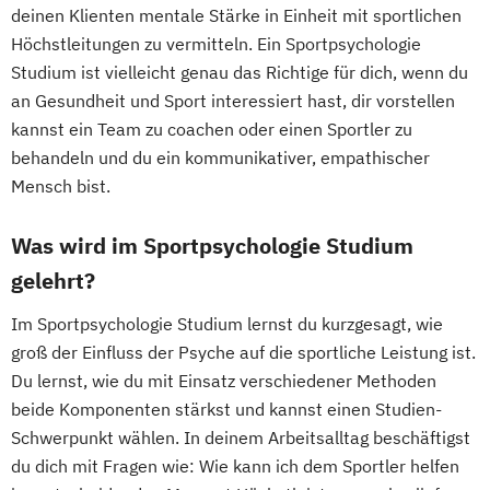
Praxis- und Versorgungsmanagement
deinen Klienten mentale Stärke in Einheit mit sportlichen
Soziale Arbeit
Höchstleitungen zu vermitteln. Ein Sportpsychologie
Soziale Arbeit im Online-Abendstudium
Studium ist vielleicht genau das Richtige für dich, wenn du
Therapiewissenschaften - Ergotherapie
an Gesundheit und Sport interessiert hast, dir vorstellen
Therapiewissenschaften - Logopädie
kannst ein Team zu coachen oder einen Sportler zu
behandeln und du ein kommunikativer, empathischer
Therapiewissenschaften - Physiotherapie
Mensch bist.
Was wird im Sportpsychologie Studium
gelehrt?
Im Sportpsychologie Studium lernst du kurzgesagt, wie
groß der Einfluss der Psyche auf die sportliche Leistung ist.
Du lernst, wie du mit Einsatz verschiedener Methoden
beide Komponenten stärkst und kannst einen Studien-
Schwerpunkt wählen. In deinem Arbeitsalltag beschäftigst
du dich mit Fragen wie: Wie kann ich dem Sportler helfen