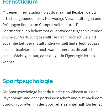
Fernstudium
Gesundheitsmanagement
Betriebswirtschaft und Sozialmanagement
Mit einem Fernstudium bist du maximal flexibel, da du
örtlich ungebunden bist. Nur wenige Veranstaltungen und
Betriebswirtschaft und Sportmanagement
Prüfungen finden am Campus selbst statt. Die
Digital Health Management
Lehrmaterialien bekommst du entweder zugeschickt oder
Ernährungswissenschaften
online zur Verfügung gestellt. Je nach Hochschule sind
Gesundheitspsychologie
sogar die Lehrveranstaltungen virtuell hinterlegt, sodass
Gesundheitspsychologie im Online-
du sie absolvieren kannst, wann immer es dir zeitlich
Abendstudium
passt. Wichtig ist nur, dass du gut in Eigenregie lernen
Lebensmittelmanagement und -
kannst.
technologie
Lernpsychologie und integrative
Sportpsychologie
Lerntherapie
Management im Gesundheitswesen
Als Sportpsychologe hast du fundiertes Wissen aus der
Pflege
Psychologie und der Sportwissenschaft und bist nach dem
Pharmamanagement und -technologie
Studium vor allem in der Sportreha sehr gefragt. Du lernst