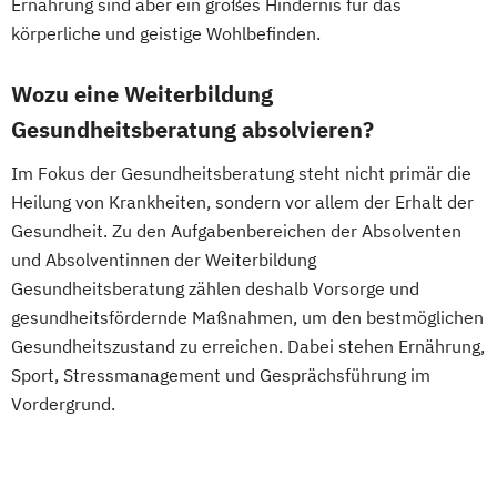
Ernährung sind aber ein großes Hindernis für das
Sportmedizin
Tierernährungsberater/in
amtsärztliche Überprüfung
körperliche und geistige Wohlbefinden.
Traumafachberater/-in
Ketogene Ernährung
Kindersport Trainer
Krankheitsbilder im Gesundheitssport
Wozu eine Weiterbildung
Life Coach
Gesundheitsberatung absolvieren?
Spiroergometrie im Gesundheitssport
Im Fokus der Gesundheitsberatung steht nicht primär die
Sportmentaltrainer
Sporttherapeut
Heilung von Krankheiten, sondern vor allem der Erhalt der
Stress- und Burnout-Coach
Gesundheit. Zu den Aufgabenbereichen der Absolventen
Wellness- und Spa-Management
und Absolventinnen der Weiterbildung
Gesundheitsberatung zählen deshalb Vorsorge und
gesundheitsfördernde Maßnahmen, um den bestmöglichen
Gesundheitszustand zu erreichen. Dabei stehen Ernährung,
Sport, Stressmanagement und Gesprächsführung im
Vordergrund.