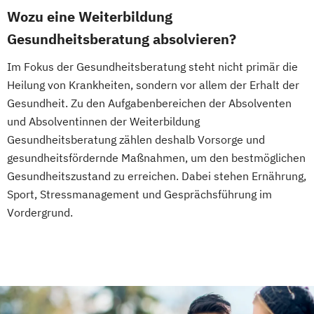
Fachkraft für Betriebliches
Wozu eine Weiterbildung
Gesundheitsmanagement
Gesundheitsberatung absolvieren?
Fachtrainer/in für Sportrehabilitation
Fachwirt/in für Prävention und
Im Fokus der Gesundheitsberatung steht nicht primär die
Gesundheitsförderung (IHK)
Heilung von Krankheiten, sondern vor allem der Erhalt der
Fachwirt/in im Gesundheits- und
Gesundheit. Zu den Aufgabenbereichen der Absolventen
Sozialwesen (IHK)
und Absolventinnen der Weiterbildung
Food Coach
Gesundheitsberatung zählen deshalb Vorsorge und
gesundheitsfördernde Maßnahmen, um den bestmöglichen
Ganzheitlicher Ernährungsberater
Gesundheitszustand zu erreichen. Dabei stehen Ernährung,
Geprüfter Ernährungsfachwirt
Sport, Stressmanagement und Gesprächsführung im
Geprüfter Fachwirt für Prävention und
Vordergrund.
Gesundheitsförderung (IHK)
Geprüfter Fachwirt im Betrieblichen
Gesundheitsmanagement
Gesundheitscoach
Heilpraktiker - Vorbereitung auf die