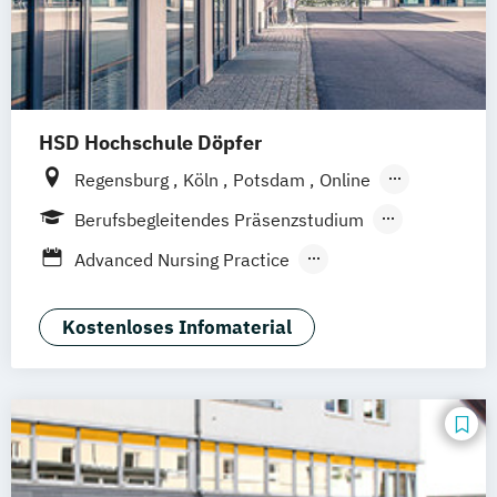
HSD Hochschule Döpfer
Regensburg
Köln
Potsdam
Online
Hamburg
Berufsbegleitendes Präsenzstudium
Vollzeit
Duales Studium
Fernstudium
Advanced Nursing Practice
Fernlehrgang
Angewandte Psychologie
Berufsbegleitender Präsenzlehrgang
Angewandte Therapiewissenschaften
Kostenloses Infomaterial
Bildung und Erziehung in der Kindheit
Ernährungspsychologie
Evidenz- und wissenschaftsbasierte
Versorgung im Rettungsdienst
Gesundheitspädagogik