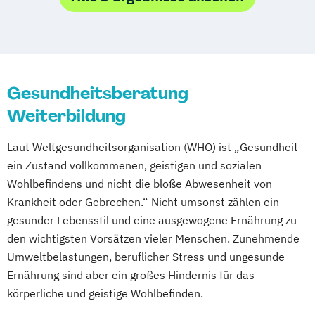
Ernährungsberater für Schwangere
Mannheim
Mönchengladbach
München
Ernährungsberater für Senioren
Münster
Nürnberg
Oldenburg
Ernährungsberater für Sportler
Osnabrück
Passau
Rosenheim
Ernährungsberater für Sportler (inkl.
Rostock
Saarbrücken
Siegen
Stuttgart
Ernährung C-Lizenz)
Gesundheitsberatung
Trier
Tübingen
Ulm
Ernährungsberater für Sportler A-Lizenz
Weiterbildung
Villingen-Schwenningen
Würzburg
Zürich
(inkl. Ernährung C-Lizenz und
Ernährungsberater für Sportler)
Laut Weltgesundheitsorganisation (WHO) ist „Gesundheit
Ernährungsberater für vegane Ernährung
ein Zustand vollkommenen, geistigen und sozialen
Ernährungsberater für vegetarische
Wohlbefindens und nicht die bloße Abwesenheit von
Ernährung
Krankheit oder Gebrechen.“ Nicht umsonst zählen ein
Ernährungsberater/in A-Lizenz
gesunder Lebensstil und eine ausgewogene Ernährung zu
Ernährungsberater/in B-Lizenz
den wichtigsten Vorsätzen vieler Menschen. Zunehmende
Umweltbelastungen, beruflicher Stress und ungesunde
Ernährungsfachwirt/in
Ernährung sind aber ein großes Hindernis für das
Fachberater für Nahrungsergänzungsmittel
körperliche und geistige Wohlbefinden.