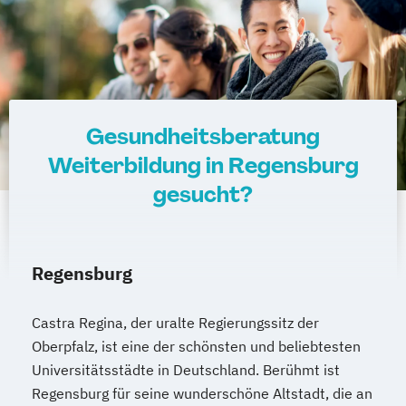
amtsärztliche Überprüfung
Ketogene Ernährung
Kindersport Trainer
Krankheitsbilder im Gesundheitssport
Life Coach
Spiroergometrie im Gesundheitssport
Sportmentaltrainer
Sporttherapeut
Gesundheitsberatung
Stress- und Burnout-Coach
Weiterbildung in Regensburg
Wellness- und Spa-Management
gesucht?
Regensburg
Castra Regina, der uralte Regierungssitz der
Oberpfalz, ist eine der schönsten und beliebtesten
Universitätsstädte in Deutschland. Berühmt ist
Regensburg für seine wunderschöne Altstadt, die an