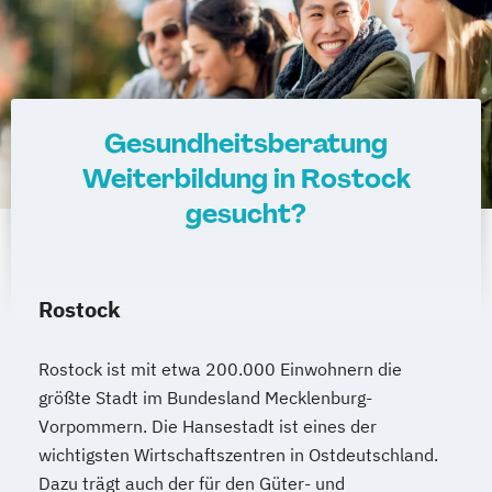
Ketogene Ernährung
Kindersport Trainer
Krankheitsbilder im Gesundheitssport
Life Coach
Spiroergometrie im Gesundheitssport
Sportmentaltrainer
Sporttherapeut
Gesundheitsberatung
Stress- und Burnout-Coach
Weiterbildung in Rostock
Wellness- und Spa-Management
gesucht?
Rostock
Rostock ist mit etwa 200.000 Einwohnern die
größte Stadt im Bundesland Mecklenburg-
Vorpommern. Die Hansestadt ist eines der
wichtigsten Wirtschaftszentren in Ostdeutschland.
Dazu trägt auch der für den Güter- und