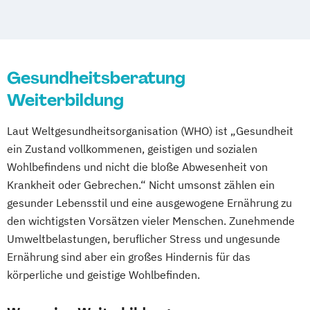
Mannheim
Mönchengladbach
München
Ernährungsberater für Senioren
Münster
Nürnberg
Oldenburg
Ernährungsberater für Sportler
Osnabrück
Passau
Regensburg
Ernährungsberater für Sportler (inkl.
Rosenheim
Saarbrücken
Siegen
Ernährung C-Lizenz)
Gesundheitsberatung
Stuttgart
Trier
Tübingen
Ulm
Ernährungsberater für Sportler A-Lizenz
Weiterbildung
Villingen-Schwenningen
Würzburg
Zürich
(inkl. Ernährung C-Lizenz und
Ernährungsberater für Sportler)
Laut Weltgesundheitsorganisation (WHO) ist „Gesundheit
Ernährungsberater für vegane Ernährung
ein Zustand vollkommenen, geistigen und sozialen
Ernährungsberater für vegetarische
Wohlbefindens und nicht die bloße Abwesenheit von
Ernährung
Krankheit oder Gebrechen.“ Nicht umsonst zählen ein
Ernährungsberater/in A-Lizenz
gesunder Lebensstil und eine ausgewogene Ernährung zu
Ernährungsberater/in B-Lizenz
den wichtigsten Vorsätzen vieler Menschen. Zunehmende
Umweltbelastungen, beruflicher Stress und ungesunde
Ernährungsfachwirt/in
Ernährung sind aber ein großes Hindernis für das
Fachberater für Nahrungsergänzungsmittel
körperliche und geistige Wohlbefinden.
Fachkraft für Betriebliches