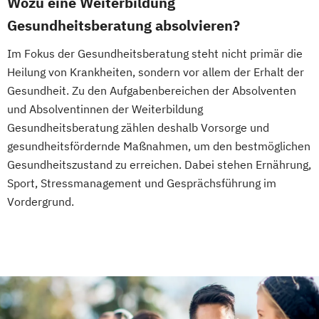
Wozu eine Weiterbildung
Gesundheitsmanagement
Gesundheitsberatung absolvieren?
Fachtrainer/in für Sportrehabilitation
Fachwirt/in für Prävention und
Im Fokus der Gesundheitsberatung steht nicht primär die
Gesundheitsförderung (IHK)
Heilung von Krankheiten, sondern vor allem der Erhalt der
Fachwirt/in im Gesundheits- und
Gesundheit. Zu den Aufgabenbereichen der Absolventen
Sozialwesen (IHK)
und Absolventinnen der Weiterbildung
Food Coach
Gesundheitsberatung zählen deshalb Vorsorge und
gesundheitsfördernde Maßnahmen, um den bestmöglichen
Ganzheitlicher Ernährungsberater
Gesundheitszustand zu erreichen. Dabei stehen Ernährung,
Geprüfter Ernährungsfachwirt
Sport, Stressmanagement und Gesprächsführung im
Geprüfter Fachwirt für Prävention und
Vordergrund.
Gesundheitsförderung (IHK)
Geprüfter Fachwirt im Betrieblichen
Gesundheitsmanagement
Gesundheitscoach
Heilpraktiker - Vorbereitung auf die
amtsärztliche Überprüfung