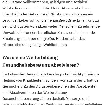
ein Zustand vollkommenen, geistigen und sozialen
Ketogene Ernährung
Kindersport Trainer
Wohlbefindens und nicht die bloße Abwesenheit von
Krankheitsbilder im Gesundheitssport
Krankheit oder Gebrechen.“ Nicht umsonst zählen ein
Life Coach
gesunder Lebensstil und eine ausgewogene Ernährung zu
Spiroergometrie im Gesundheitssport
den wichtigsten Vorsätzen vieler Menschen. Zunehmende
Sportmentaltrainer
Sporttherapeut
Umweltbelastungen, beruflicher Stress und ungesunde
Stress- und Burnout-Coach
Ernährung sind aber ein großes Hindernis für das
Wellness- und Spa-Management
körperliche und geistige Wohlbefinden.
Wozu eine Weiterbildung
Gesundheitsberatung absolvieren?
Im Fokus der Gesundheitsberatung steht nicht primär die
Heilung von Krankheiten, sondern vor allem der Erhalt der
Gesundheit. Zu den Aufgabenbereichen der Absolventen
und Absolventinnen der Weiterbildung
Gesundheitsberatung zählen deshalb Vorsorge und
gesundheitsfördernde Maßnahmen, um den bestmöglichen