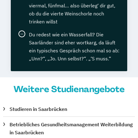
viermal, fünfmal… also überleg‘ dir gut,
ob du die vierte Weinschorle noch
trinken willst
Du redest wie ein Wasserfall? Die
Saarländer sind eher wortkarg, da läuft
ein typisches Gespräch schon mal so ab:
„Unn?“, „Jo. Unn selbst?“. „‘S muss.“
Weitere Studienangebote
Studieren in Saarbrücken
Betriebliches Gesundheitsmanagement Weiterbildung
in Saarbrücken